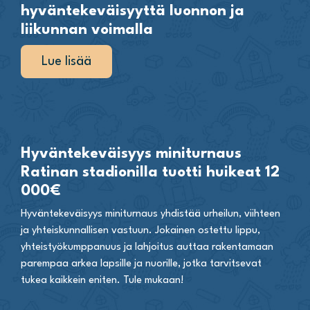
hyväntekeväisyyttä luonnon ja
liikunnan voimalla
Lue lisää
Hyväntekeväisyys miniturnaus
Ratinan stadionilla tuotti huikeat 12
000€
Hyväntekeväisyys miniturnaus yhdistää urheilun, viihteen
ja yhteiskunnallisen vastuun. Jokainen ostettu lippu,
yhteistyökumppanuus ja lahjoitus auttaa rakentamaan
parempaa arkea lapsille ja nuorille, jotka tarvitsevat
tukea kaikkein eniten. Tule mukaan!