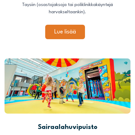
Taysiin (osastojaksoja tai poliklinikkakäyntejä
harvakseltaankin).
Lue lisää
Sairaalahuvipuisto