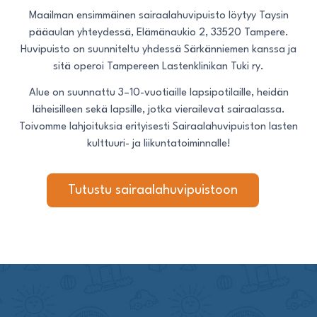
Maailman ensimmäinen sairaalahuvipuisto löytyy Taysin
pääaulan yhteydessä, Elämänaukio 2, 33520 Tampere.
Huvipuisto on suunniteltu yhdessä Särkänniemen kanssa ja
sitä operoi Tampereen Lastenklinikan Tuki ry.
Alue on suunnattu 3–10-vuotiaille lapsipotilaille, heidän
läheisilleen sekä lapsille, jotka vierailevat sairaalassa.
Toivomme lahjoituksia erityisesti Sairaalahuvipuiston lasten
kulttuuri- ja liikuntatoiminnalle!
Tutustu sairaalahuvipuistoon