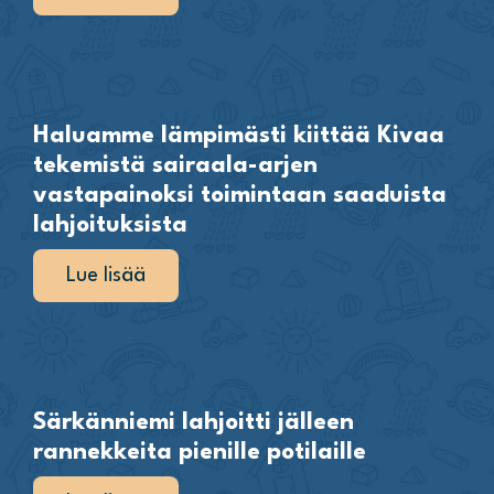
Haluamme lämpimästi kiittää Kivaa
tekemistä sairaala-arjen
vastapainoksi toimintaan saaduista
lahjoituksista
Lue lisää
Särkänniemi lahjoitti jälleen
rannekkeita pienille potilaille