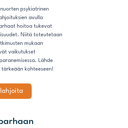
 nuorten psykiatrinen
ahjoituksien avulla
arhaat hoitoa tukevat
llisuudet. Niitä toteutetaan
utkimusten mukaan
yvät vaikutukset
n paranemisessa. Lähde
hän tärkeään kohteeseen!
 lahjoita
 parhaan