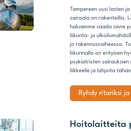
Tampereen uusi lasten ja
sairaala on rakenteilla. L
haluamme saada sinne p
liikunta- ja ulkoilumahdo
jo rakennusvaiheessa. T
liikunnalla on erityisen h
psykiatristen sairauksie
liikkeelle ja lahjoita tä
Ryhdy ritariksi ja
Hoitolaitteita