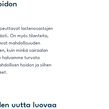
oidon
nopeuttavat lastenosastojen
ästi. On myös tilanteita,
tavat mahdollisuuden
n, kuin minkä sairaalan
 Me haluamme turvata
ahdollisen hoidon ja siihen
eet.
den uutta luovaa