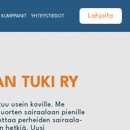
Lahjoita
KUMPPANIT
YHTEYSTIEDOT
N TUKI RY
tuu usein koville. Me
uorten sairaalaan pienille
ottaa perheiden sairaala-
n hetkiä. Uusi