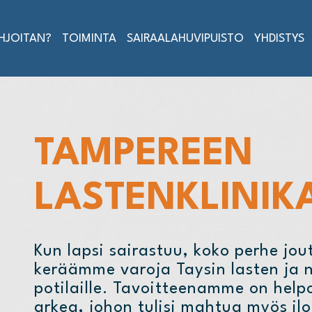
AHJOITAN?
TOIMINTA
SAIRAALAHUVIPUISTO
YHDISTYS
TAMPEREEN
LASTENKLINIKA
Kun lapsi sairastuu, koko perhe jou
keräämme varoja Taysin lasten ja n
potilaille. Tavoitteenamme on help
arkea, johon tulisi mahtua myös ilo