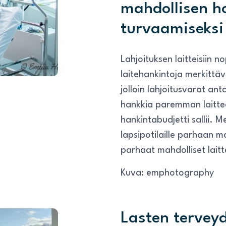
mahdollisen h
turvaamiseksi
Lahjoituksen laitteisiin 
laitehankintoja merkittäv
jolloin lahjoitusvarat an
hankkia paremman laittee
hankintabudjetti sallii.
lapsipotilaille parhaan m
parhaat mahdolliset laitt
Kuva: emphotography
Lasten tervey