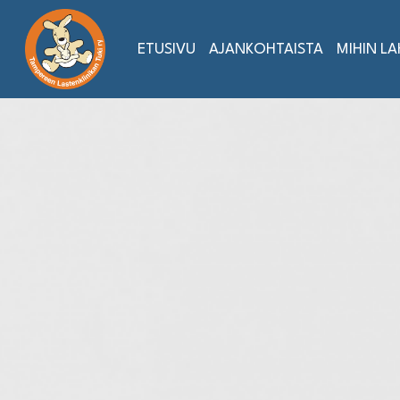
Siirry
sisältöön
ETUSIVU
AJANKOHTAISTA
MIHIN L