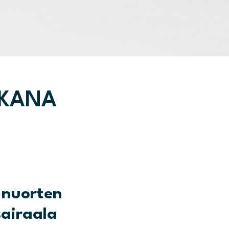
UKANA
a nuorten
sairaala