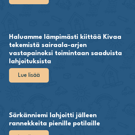
Haluamme lämpimästi kiittää Kivaa
tekemistä sairaala-arjen
vastapainoksi toimintaan saaduista
lahjoituksista
Lue lisää
Särkänniemi lahjoitti jälleen
rannekkeita pienille potilaille