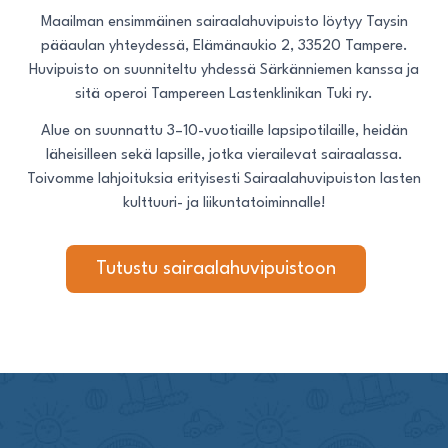
Maailman ensimmäinen sairaalahuvipuisto löytyy Taysin
pääaulan yhteydessä, Elämänaukio 2, 33520 Tampere.
Huvipuisto on suunniteltu yhdessä Särkänniemen kanssa ja
sitä operoi Tampereen Lastenklinikan Tuki ry.
Alue on suunnattu 3–10-vuotiaille lapsipotilaille, heidän
läheisilleen sekä lapsille, jotka vierailevat sairaalassa.
Toivomme lahjoituksia erityisesti Sairaalahuvipuiston lasten
kulttuuri- ja liikuntatoiminnalle!
Tutustu sairaalahuvipuistoon