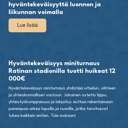
hyväntekeväisyyttä luonnon ja
liikunnan voimalla
Lue lisää
Hyväntekeväisyys miniturnaus
Ratinan stadionilla tuotti huikeat 12
000€
Hyväntekeväisyys miniturnaus yhdistää urheilun, viihteen
ja yhteiskunnallisen vastuun. Jokainen ostettu lippu,
yhteistyökumppanuus ja lahjoitus auttaa rakentamaan
parempaa arkea lapsille ja nuorille, jotka tarvitsevat
tukea kaikkein eniten. Tule mukaan!