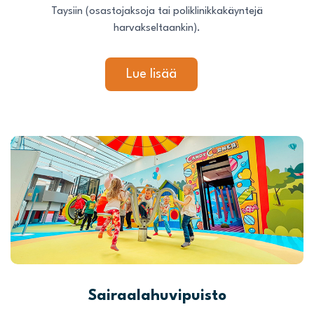
Taysiin (osastojaksoja tai poliklinikkakäyntejä
harvakseltaankin).
Lue lisää
Sairaalahuvipuisto