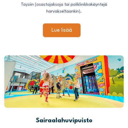
Taysiin (osastojaksoja tai poliklinikkakäyntejä
harvakseltaankin).
Lue lisää
Sairaalahuvipuisto