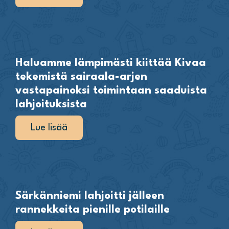
Haluamme lämpimästi kiittää Kivaa
tekemistä sairaala-arjen
vastapainoksi toimintaan saaduista
lahjoituksista
Lue lisää
Särkänniemi lahjoitti jälleen
rannekkeita pienille potilaille