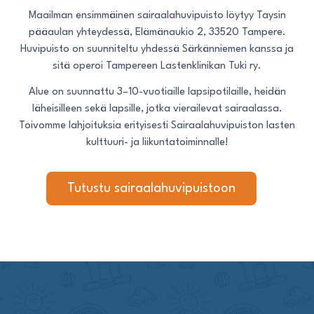
Maailman ensimmäinen sairaalahuvipuisto löytyy Taysin
pääaulan yhteydessä, Elämänaukio 2, 33520 Tampere.
Huvipuisto on suunniteltu yhdessä Särkänniemen kanssa ja
sitä operoi Tampereen Lastenklinikan Tuki ry.
Alue on suunnattu 3–10-vuotiaille lapsipotilaille, heidän
läheisilleen sekä lapsille, jotka vierailevat sairaalassa.
Toivomme lahjoituksia erityisesti Sairaalahuvipuiston lasten
kulttuuri- ja liikuntatoiminnalle!
Tutustu sairaalahuvipuistoon