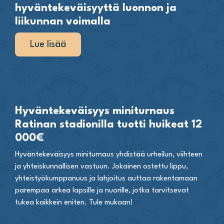
hyväntekeväisyyttä luonnon ja
liikunnan voimalla
Lue lisää
Hyväntekeväisyys miniturnaus
Ratinan stadionilla tuotti huikeat 12
000€
Hyväntekeväisyys miniturnaus yhdistää urheilun, viihteen
ja yhteiskunnallisen vastuun. Jokainen ostettu lippu,
yhteistyökumppanuus ja lahjoitus auttaa rakentamaan
parempaa arkea lapsille ja nuorille, jotka tarvitsevat
tukea kaikkein eniten. Tule mukaan!