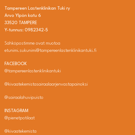
Tampereen Lastenklinikan Tuki ry
Arvo Ylpön katu 6
33520 TAMPERE
Y-tunnus: 0982342-5
Sähköpostimme ovat muotoa
etunimi.sukunimi@tampereenlastenklinikantuki.fi
FACEBOOK
@tampereenlastenklinikantuki
@kivaatekemistasairaalaarjenvastapainoksi
@sairaalahuvipuisto
INSTAGRAM
@pienetpotilaat
@kivaatekemista