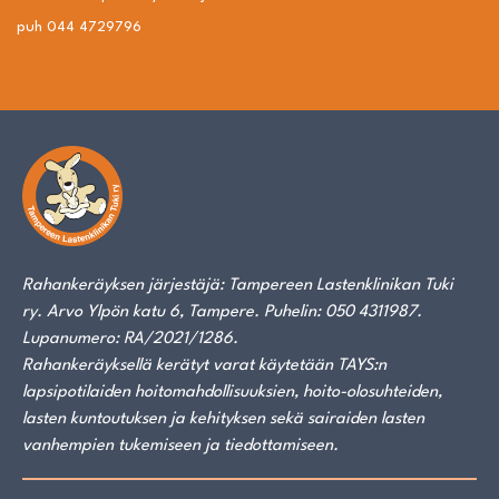
puh 044 4729796
Rahankeräyksen järjestäjä: Tampereen Lastenklinikan Tuki
ry. Arvo Ylpön katu 6, Tampere. Puhelin: 050 4311987.
Lupanumero: RA/2021/1286.
Rahankeräyksellä kerätyt varat käytetään TAYS:n
lapsipotilaiden hoitomahdollisuuksien, hoito-olosuhteiden,
lasten kuntoutuksen ja kehityksen sekä sairaiden lasten
vanhempien tukemiseen ja tiedottamiseen.