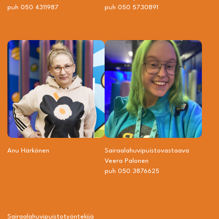
puh 050 4311987
puh 050 5730891
Anu Härkönen
Sairaalahuvipuisto­vastaava
Veera Palonen
puh 050 3876625
Sairaalahuvipuisto­työntekijä