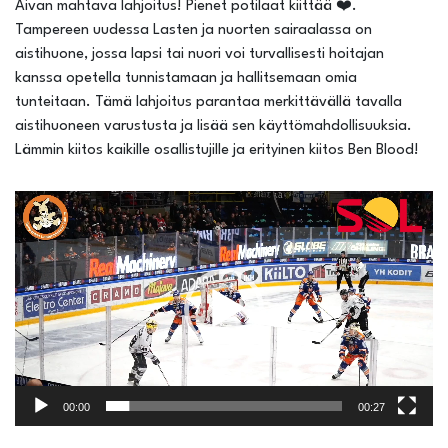
Aivan mahtava lahjoitus! Pienet potilaat kiittää ❤️.
Tampereen uudessa Lasten ja nuorten sairaalassa on
aistihuone, jossa lapsi tai nuori voi turvallisesti hoitajan
kanssa opetella tunnistamaan ja hallitsemaan omia
tunteitaan. Tämä lahjoitus parantaa merkittävällä tavalla
aistihuoneen varustusta ja lisää sen käyttömahdollisuuksia.
Lämmin kiitos kaikille osallistujille ja erityinen kiitos Ben Blood!
Videotoistin
00:00
00:27