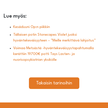
Lue myös:
Kesäduuni Op:n piikkiin
Tällaisen potin Stonecapes Violet juoksi
hyväntekeväisyyteen – ”Meille merkittävä lahjoitus”
Voimaa Metsästä -hyväntekeväisyystapahtumalla
kerättiin 19700€ potti Tays Lasten- ja
nuorisopsykiatrian yksikölle
Takaisin tarinoihin