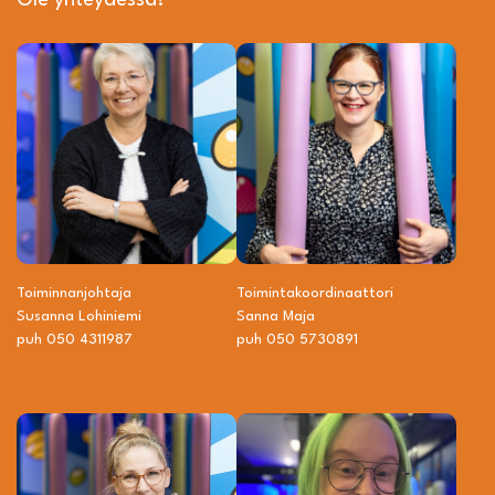
Ole yhteydessä!
Toiminnanjohtaja
Toiminta­­koordinaattori
Susanna Lohiniemi
Sanna Maja
puh 050 4311987
puh 050 5730891