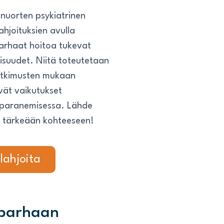
 nuorten psykiatrinen
ahjoituksien avulla
arhaat hoitoa tukevat
llisuudet. Niitä toteutetaan
utkimusten mukaan
yvät vaikutukset
n paranemisessa. Lähde
hän tärkeään kohteeseen!
 lahjoita
 parhaan