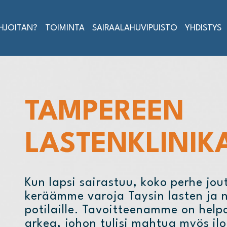
AHJOITAN?
TOIMINTA
SAIRAALAHUVIPUISTO
YHDISTYS
TAMPEREEN
LASTENKLINIKA
Kun lapsi sairastuu, koko perhe jou
keräämme varoja Taysin lasten ja n
potilaille. Tavoitteenamme on help
arkea, johon tulisi mahtua myös ilo