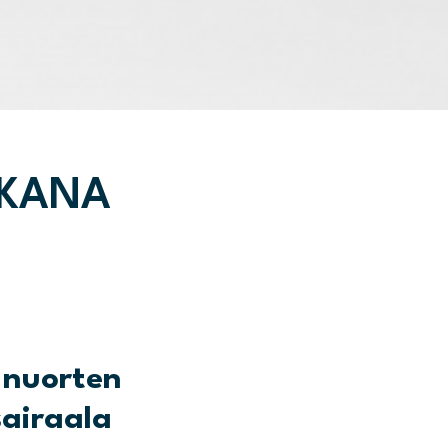
UKANA
a nuorten
sairaala