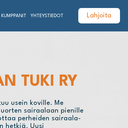
Lahjoita
KUMPPANIT
YHTEYSTIEDOT
N TUKI RY
tuu usein koville. Me
uorten sairaalaan pienille
ottaa perheiden sairaala-
n hetkiä. Uusi