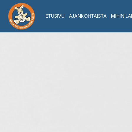
Siirry
sisältöön
ETUSIVU
AJANKOHTAISTA
MIHIN L