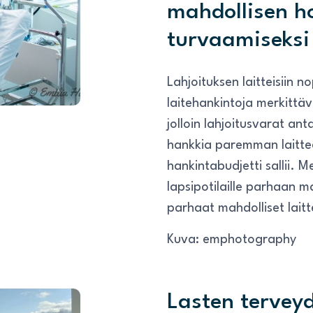
mahdollisen h
turvaamiseksi
Lahjoituksen laitteisiin 
laitehankintoja merkittäv
jolloin lahjoitusvarat an
hankkia paremman laittee
hankintabudjetti sallii.
lapsipotilaille parhaan m
parhaat mahdolliset laitt
Kuva: emphotography
Lasten tervey