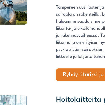
Tampereen uusi lasten ja
sairaala on rakenteilla. L
haluamme saada sinne p
liikunta- ja ulkoilumahdo
jo rakennusvaiheessa. T
liikunnalla on erityisen h
psykiatristen sairauksie
liikkeelle ja lahjoita tä
Ryhdy ritariksi ja
Hoitolaitteita