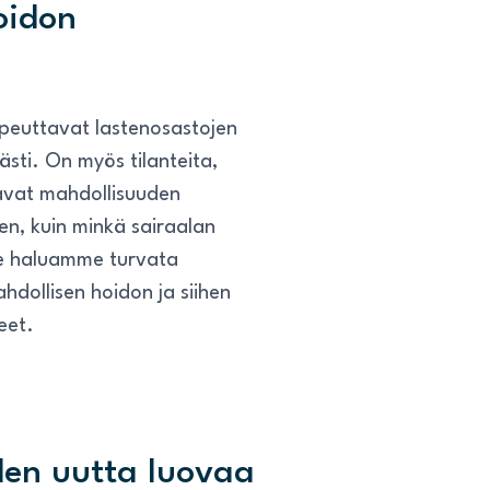
oidon
nopeuttavat lastenosastojen
ästi. On myös tilanteita,
tavat mahdollisuuden
n, kuin minkä sairaalan
 Me haluamme turvata
ahdollisen hoidon ja siihen
eet.
den uutta luovaa