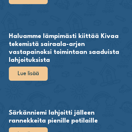
Haluamme lämpimästi kiittää Kivaa
tekemistä sairaala-arjen
vastapainoksi toimintaan saaduista
lahjoituksista
Lue lisää
Särkänniemi lahjoitti jälleen
rannekkeita pienille potilaille