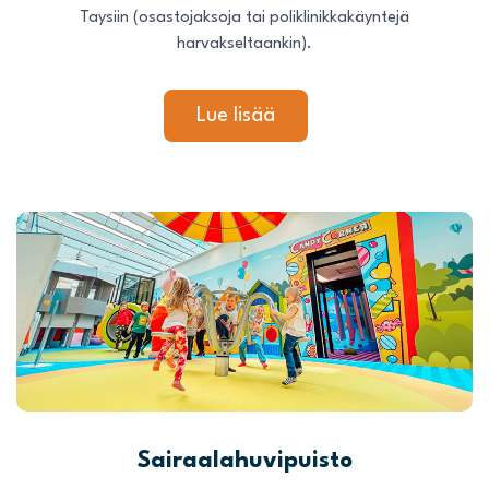
Taysiin (osastojaksoja tai poliklinikkakäyntejä
harvakseltaankin).
Lue lisää
Sairaalahuvipuisto