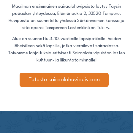
Maailman ensimmäinen sairaalahuvipuisto löytyy Taysin
pääaulan yhteydessä, Elämänaukio 2, 33520 Tampere.
Huvipuisto on suunniteltu yhdessä Särkänniemen kanssa ja
sitä operoi Tampereen Lastenklinikan Tuki ry.
Alue on suunnattu 3–10-vuotiaille lapsipotilaille, heidän
läheisilleen sekä lapsille, jotka vierailevat sairaalassa.
Toivomme lahjoituksia erityisesti Sairaalahuvipuiston lasten
kulttuuri- ja liikuntatoiminnalle!
Tutustu sairaalahuvipuistoon