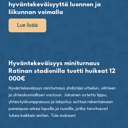
hyväntekeväisyyttä luonnon ja
liikunnan voimalla
Lue lisää
Hyväntekeväisyys miniturnaus
Ratinan stadionilla tuotti huikeat 12
000€
Hyväntekeväisyys miniturnaus yhdistää urheilun, viihteen
ja yhteiskunnallisen vastuun. Jokainen ostettu lippu,
yhteistyökumppanuus ja lahjoitus auttaa rakentamaan
parempaa arkea lapsille ja nuorille, jotka tarvitsevat
tukea kaikkein eniten. Tule mukaan!