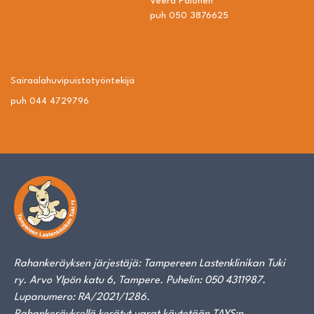
Veera Palonen
puh 050 3876625
Sairaalahuvipuisto­työntekijä
puh 044 4729796
Rahankeräyksen järjestäjä: Tampereen Lastenklinikan Tuki
ry. Arvo Ylpön katu 6, Tampere. Puhelin: 050 4311987.
Lupanumero: RA/2021/1286.