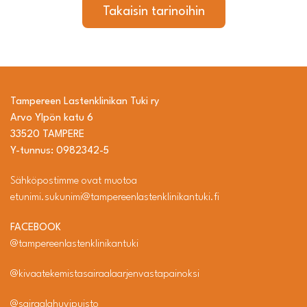
Takaisin tarinoihin
Tampereen Lastenklinikan Tuki ry
Arvo Ylpön katu 6
33520 TAMPERE
Y-tunnus: 0982342-5
Sähköpostimme ovat muotoa
etunimi.sukunimi@tampereenlastenklinikantuki.fi
FACEBOOK
@tampereenlastenklinikantuki
@kivaatekemistasairaalaarjenvastapainoksi
@sairaalahuvipuisto