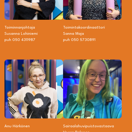
Toiminnanjohtaja
Toiminta­­koordinaattori
Susanna Lohiniemi
Sanna Maja
puh 050 4311987
puh 050 5730891
Anu Härkönen
Sairaalahuvipuisto­vastaava