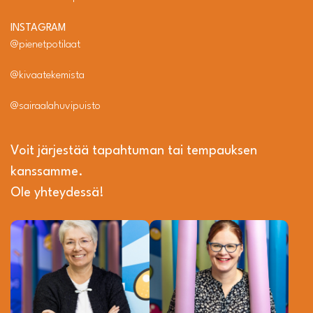
INSTAGRAM
@pienetpotilaat
@kivaatekemista
@sairaalahuvipuisto
Voit järjestää tapahtuman tai tempauksen
kanssamme.
Ole yhteydessä!