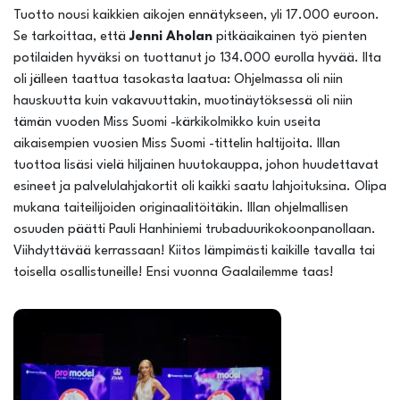
Tuotto nousi kaikkien aikojen ennätykseen, yli 17.000 euroon.
Se tarkoittaa, että
Jenni Aholan
pitkäaikainen työ pienten
potilaiden hyväksi on tuottanut jo 134.000 eurolla hyvää. Ilta
oli jälleen taattua tasokasta laatua: Ohjelmassa oli niin
hauskuutta kuin vakavuuttakin, muotinäytöksessä oli niin
tämän vuoden Miss Suomi -kärkikolmikko kuin useita
aikaisempien vuosien Miss Suomi -tittelin haltijoita. Illan
tuottoa lisäsi vielä hiljainen huutokauppa, johon huudettavat
esineet ja palvelulahjakortit oli kaikki saatu lahjoituksina. Olipa
mukana taiteilijoiden originaalitöitäkin. Illan ohjelmallisen
osuuden päätti Pauli Hanhiniemi trubaduurikokoonpanollaan.
Viihdyttävää kerrassaan! Kiitos lämpimästi kaikille tavalla tai
toisella osallistuneille! Ensi vuonna Gaalailemme taas!