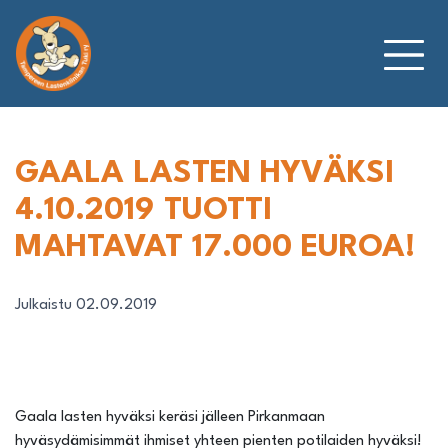
Siirry
sisältöön
GAALA LASTEN HYVÄKSI
4.10.2019 TUOTTI
MAHTAVAT 17.000 EUROA!
Julkaistu 02.09.2019
Gaala lasten hyväksi keräsi jälleen Pirkanmaan
hyväsydämisimmät ihmiset yhteen pienten potilaiden hyväksi!