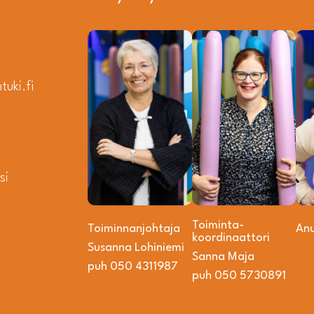
uki.fi
si
Toiminta­­
Toiminnanjohtaja
An
koordinaattori
Susanna Lohiniemi
Sanna Maja
puh 050 4311987
puh 050 5730891