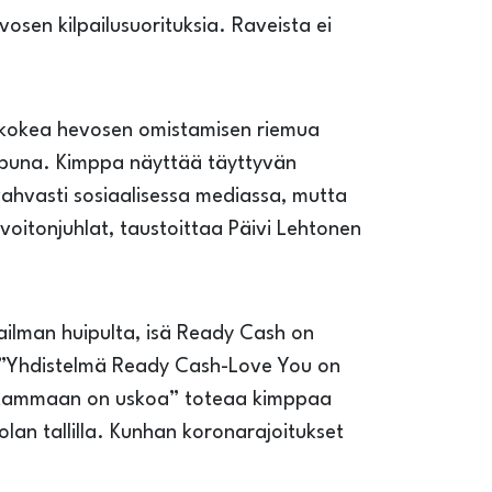
en kilpailusuorituksia. Raveista ei
a kokea hevosen omistamisen riemua
 apuna. Kimppa näyttää täyttyvän
 vahvasti sosiaalisessa mediassa, mutta
 voitonjuhlat, taustoittaa Päivi Lehtonen
ailman huipulta, isä Ready Cash on
. ”Yhdistelmä Ready Cash-Love You on
 tammaan on uskoa” toteaa kimppaa
an tallilla. Kunhan koronarajoitukset