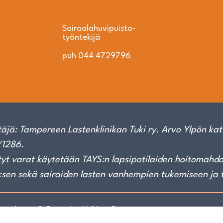
Sairaalahuvipuisto­
työntekijä
puh 044 4729796
äjä: Tampereen Lastenklinikan Tuki ry. Arvo Ylpön kat
1286.
yt varat käytetään TAYS:n lapsipotilaiden hoitomahdoll
ksen sekä sairaiden lasten vanhempien tukemiseen ja 
pito: Aava & Bang ja JJ-Net Group