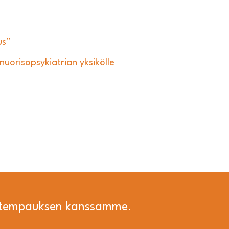
us”
uorisopsykiatrian yksikölle
i tempauksen kanssamme.