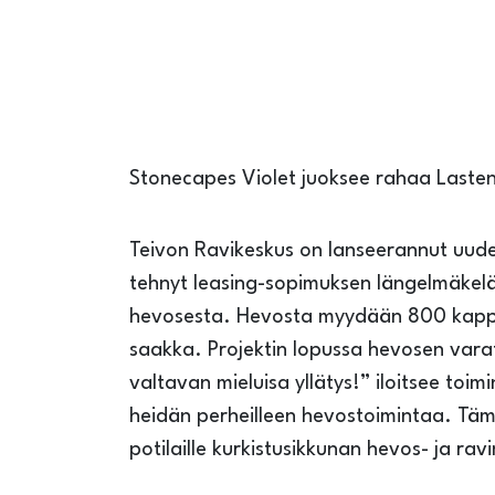
Stonecapes Violet juoksee rahaa Lasten 
Teivon Ravikeskus on lanseerannut uud
tehnyt leasing-sopimuksen längelmäkelä
hevosesta. Hevosta myydään 800 kappal
saakka. Projektin lopussa hevosen varat
valtavan mieluisa yllätys!” iloitsee toi
heidän perheilleen hevostoimintaa. Tämä
potilaille kurkistusikkunan hevos- ja ra