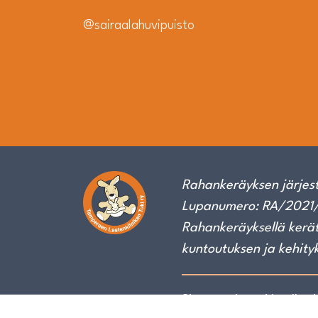
@sairaalahuvipuisto
Rahankeräyksen järjest
Lupanumero: RA/2021/
Rahankeräyksellä kerät
kuntoutuksen ja kehity
Sivuston luonti ja yllä