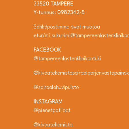
33520 TAMPERE
Y-tunnus: 0982342-5
Sähköpostimme ovat muotoa
etunimi.sukunimi@tampereenlastenklinikant
FACEBOOK
@tampereenlastenklinikantuki
@kivaatekemistasairaalaarjenvastapainok
@sairaalahuvipuisto
INSTAGRAM
@pienetpotilaat
@kivaatekemista