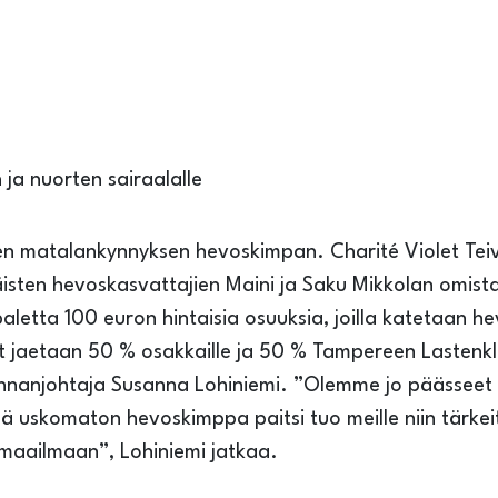
ja nuorten sairaalalle
en matalankynnyksen hevoskimpan. Charité Violet Te
isten hevoskasvattajien Maini ja Saku Mikkolan omist
etta 100 euron hintaisia osuuksia, joilla katetaan h
 jaetaan 50 % osakkaille ja 50 % Tampereen Lastenklin
minnanjohtaja Susanna Lohiniemi. ”Olemme jo päässeet h
 uskomaton hevoskimppa paitsi tuo meille niin tärkei
vimaailmaan”, Lohiniemi jatkaa.