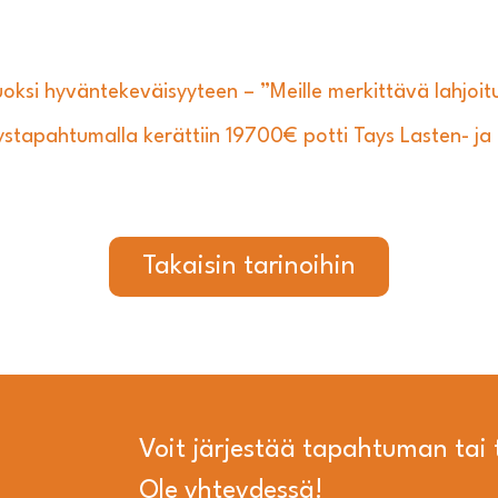
uoksi hyväntekeväisyyteen – ”Meille merkittävä lahjoit
apahtumalla kerättiin 19700€ potti Tays Lasten- ja n
Takaisin tarinoihin
Voit järjestää tapahtuman ta
Ole yhteydessä!