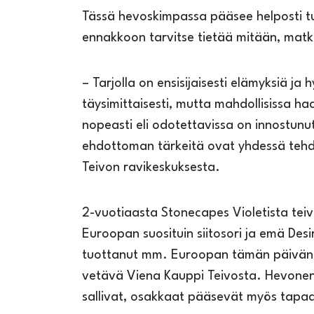
Tässä hevoskimpassa pääsee helposti tu
ennakkoon tarvitse tietää mitään, matka
– Tarjolla on ensisijaisesti elämyksiä
täysimittaisesti, mutta mahdollisissa h
nopeasti eli odotettavissa on innostunu
ehdottoman tärkeitä ovat yhdessä tehdyt 
Teivon ravikeskuksesta.
2-vuotiaasta Stonecapes Violetista tei
Euroopan suosituin siitosori ja emä De
tuottanut mm. Euroopan tämän päivän 
vetävä Viena Kauppi Teivosta. Hevonen v
sallivat, osakkaat pääsevät myös tap