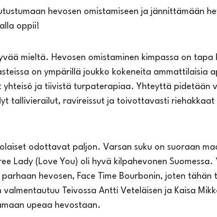
tustumaan hevosen omistamiseen ja jännittämään hevos
lla oppii!
 ja hyvää mieltä. Hevosen omistaminen kimpassa on tap
aasteissa on ympärillä joukko kokeneita ammattilaisia
t yhteisö ja tiivistä turpaterapiaa. Yhteyttä pidetään
tallivierailut, ravireissut ja toivottavasti riehakkaat
volaiset odottavat paljon. Varsan suku on suoraan ma
siree Lady (Love You) oli hyvä kilpahevonen Suomessa
parhaan hevosen, Face Time Bourbonin, joten tähän
almentautuu Teivossa Antti Veteläisen ja Kaisa Mikkol
aamaan upeaa hevostaan.