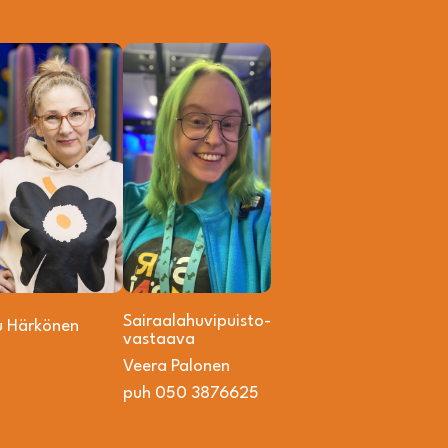
Sairaalahuvipuisto­
u Härkönen
vastaava
Veera Palonen
puh 050 3876625