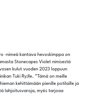
ivo -nimeä kantava hevoskimppa on
amasta Stonecapes Violet nimisestä
evosen kulut vuoden 2023 loppuun
ikan Tuki Ry:lle. ”Tämä on meille
ieman kehittämään pienille potilaille ja
tä lahjoitusvaroja, myös tarjoaa