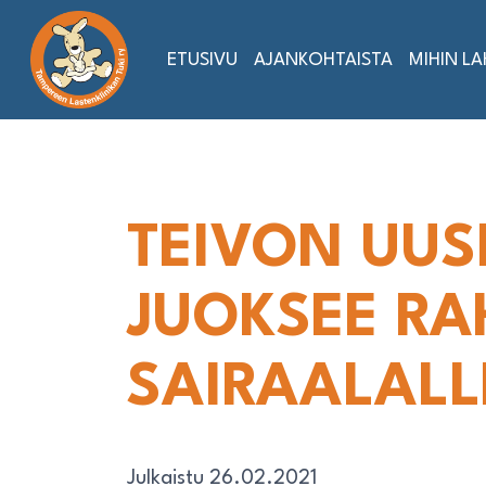
Siirry
sisältöön
ETUSIVU
AJANKOHTAISTA
MIHIN L
TEIVON UUS
JUOKSEE RA
SAIRAALALL
Julkaistu 26.02.2021