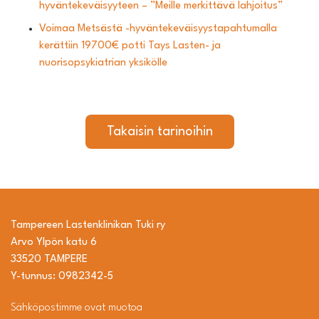
hyväntekeväisyyteen – ”Meille merkittävä lahjoitus”
Voimaa Metsästä -hyväntekeväisyystapahtumalla
kerättiin 19700€ potti Tays Lasten- ja
nuorisopsykiatrian yksikölle
Takaisin tarinoihin
Tampereen Lastenklinikan Tuki ry
Arvo Ylpön katu 6
33520 TAMPERE
Y-tunnus: 0982342-5
Sähköpostimme ovat muotoa