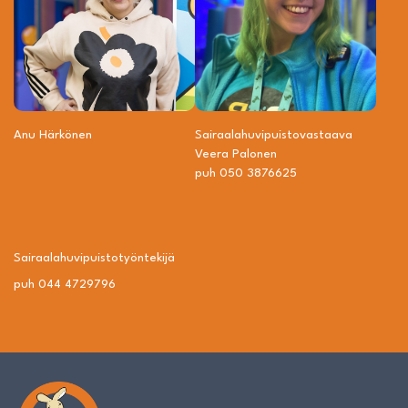
Anu Härkönen
Sairaalahuvipuisto­vastaava
Veera Palonen
puh 050 3876625
Sairaalahuvipuisto­työntekijä
puh 044 4729796