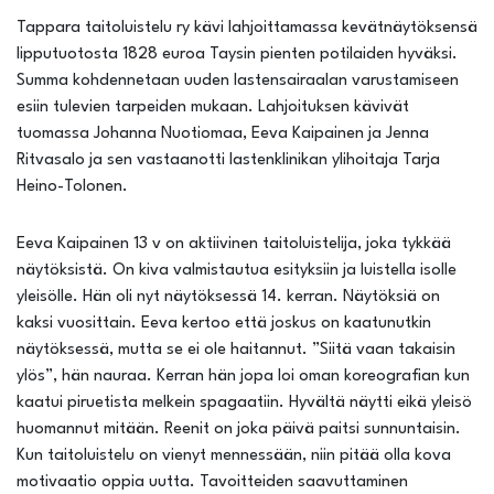
Tappara taitoluistelu ry kävi lahjoittamassa kevätnäytöksensä
lipputuotosta 1828 euroa Taysin pienten potilaiden hyväksi.
Summa kohdennetaan uuden lastensairaalan varustamiseen
esiin tulevien tarpeiden mukaan. Lahjoituksen kävivät
tuomassa Johanna Nuotiomaa, Eeva Kaipainen ja Jenna
Ritvasalo ja sen vastaanotti lastenklinikan ylihoitaja Tarja
Heino-Tolonen.
Eeva Kaipainen 13 v on aktiivinen taitoluistelija, joka tykkää
näytöksistä. On kiva valmistautua esityksiin ja luistella isolle
yleisölle. Hän oli nyt näytöksessä 14. kerran. Näytöksiä on
kaksi vuosittain. Eeva kertoo että joskus on kaatunutkin
näytöksessä, mutta se ei ole haitannut. ”Siitä vaan takaisin
ylös”, hän nauraa. Kerran hän jopa loi oman koreografian kun
kaatui piruetista melkein spagaatiin. Hyvältä näytti eikä yleisö
huomannut mitään. Reenit on joka päivä paitsi sunnuntaisin.
Kun taitoluistelu on vienyt mennessään, niin pitää olla kova
motivaatio oppia uutta. Tavoitteiden saavuttaminen