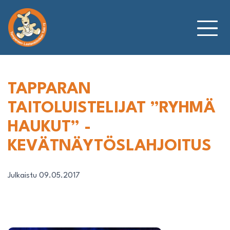
Siirry
sisältöön
TAPPARAN
TAITOLUISTELIJAT ”RYHMÄ
HAUKUT” -
KEVÄTNÄYTÖSLAHJOITUS
Julkaistu 09.05.2017