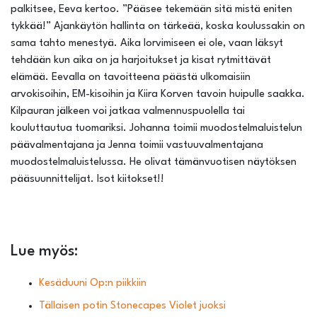
palkitsee, Eeva kertoo. ”Pääsee tekemään sitä mistä eniten
tykkää!” Ajankäytön hallinta on tärkeää, koska koulussakin on
sama tahto menestyä. Aika lorvimiseen ei ole, vaan läksyt
tehdään kun aika on ja harjoitukset ja kisat rytmittävät
elämää. Eevalla on tavoitteena päästä ulkomaisiin
arvokisoihin, EM-kisoihin ja Kiira Korven tavoin huipulle saakka.
Kilpauran jälkeen voi jatkaa valmennuspuolella tai
kouluttautua tuomariksi. Johanna toimii muodostelmaluistelun
päävalmentajana ja Jenna toimii vastuuvalmentajana
muodostelmaluistelussa. He olivat tämänvuotisen näytöksen
pääsuunnittelijat. Isot kiitokset!!
Lue myös:
Kesäduuni Op:n piikkiin
Tällaisen potin Stonecapes Violet juoksi