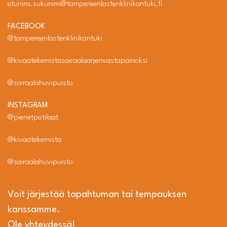
etunimi.sukunimi@tampereenlastenklinikantuki.fi
FACEBOOK
@tampereenlastenklinikantuki
@kivaatekemistasairaalaarjenvastapainoksi
@sairaalahuvipuisto
INSTAGRAM
@pienetpotilaat
@kivaatekemista
@sairaalahuvipuisto
Voit järjestää tapahtuman tai tempauksen
kanssamme.
Ole yhteydessä!