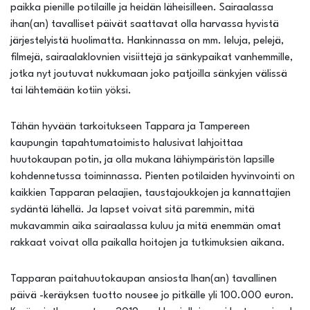
paikka pienille potilaille ja heidän läheisilleen. Sairaalassa
ihan(an) tavalliset päivät saattavat olla harvassa hyvistä
järjestelyistä huolimatta. Hankinnassa on mm. leluja, pelejä,
filmejä, sairaalaklovnien visiittejä ja sänkypaikat vanhemmille,
jotka nyt joutuvat nukkumaan joko patjoilla sänkyjen välissä
tai lähtemään kotiin yöksi.
Tähän hyvään tarkoitukseen Tappara ja Tampereen
kaupungin tapahtumatoimisto halusivat lahjoittaa
huutokaupan potin, ja olla mukana lähiympäristön lapsille
kohdennetussa toiminnassa. Pienten potilaiden hyvinvointi on
kaikkien Tapparan pelaajien, taustajoukkojen ja kannattajien
sydäntä lähellä. Ja lapset voivat sitä paremmin, mitä
mukavammin aika sairaalassa kuluu ja mitä enemmän omat
rakkaat voivat olla paikalla hoitojen ja tutkimuksien aikana.
Tapparan paitahuutokaupan ansiosta Ihan(an) tavallinen
päivä -keräyksen tuotto nousee jo pitkälle yli 100.000 euron.