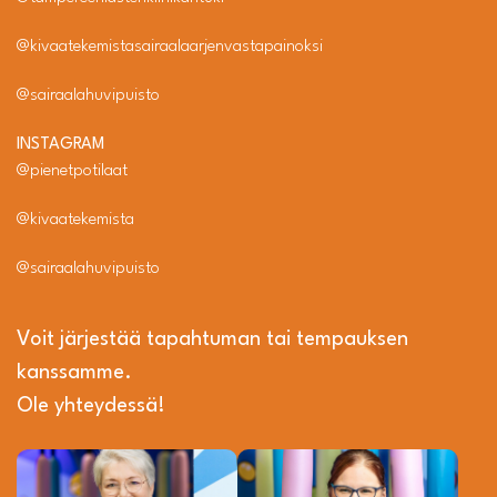
@kivaatekemistasairaalaarjenvastapainoksi
@sairaalahuvipuisto
INSTAGRAM
@pienetpotilaat
@kivaatekemista
@sairaalahuvipuisto
Voit järjestää tapahtuman tai tempauksen
kanssamme.
Ole yhteydessä!