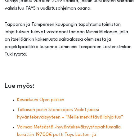
Keräys jatkuu vuoteen 2019 saakka, jolloin uusi lasten sairaala
valmistuu TAYSin uudistusohjelman osana.
Tapparan ja Tampereen kaupungin tapahtumatoimiston
lahjoituksen tulevat vastaanottamaan Mimmi Mielonen, jolla
on itselläänkin kokemusta sairaalassa olemisesta ja
projektipäällikkö Susanna Lohiniemi Tampereen Lastenklinikan
Tuki ry:stä.
Lue myös:
Kesäduuni Op:n piikkiin
Tällaisen potin Stonecapes Violet juoksi
hyväntekeväisyyteen – ”Meille merkittävä lahjoitus”
Voimaa Metsästä -hyväntekeväisyystapahtumalla
kerättiin 19700€ potti Tays Lasten- ja