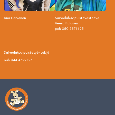
Anu Härkönen
Sairaalahuvipuisto­vastaava
Veera Palonen
puh 050 3876625
Sairaalahuvipuisto­työntekijä
puh 044 4729796