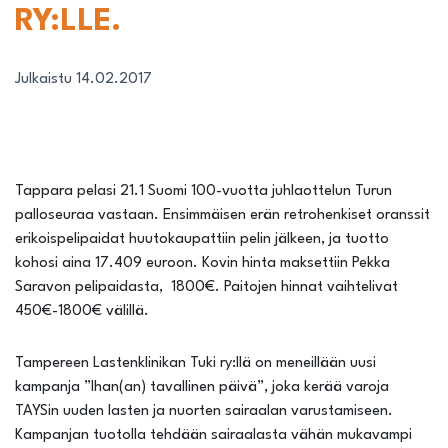
RY:LLE.
Julkaistu 14.02.2017
Tappara pelasi 21.1 Suomi 100-vuotta juhlaottelun Turun
palloseuraa vastaan. Ensimmäisen erän retrohenkiset oranssit
erikoispelipaidat huutokaupattiin pelin jälkeen, ja tuotto
kohosi aina 17.409 euroon. Kovin hinta maksettiin Pekka
Saravon pelipaidasta, 1800€. Paitojen hinnat vaihtelivat
450€-1800€ välillä.
Tampereen Lastenklinikan Tuki ry:llä on meneillään uusi
kampanja ”Ihan(an) tavallinen päivä”, joka kerää varoja
TAYSin uuden lasten ja nuorten sairaalan varustamiseen.
Kampanjan tuotolla tehdään sairaalasta vähän mukavampi