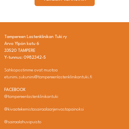
Tampereen Lastenklinikan Tuki ry
Arvo Ylpön katu 6
33520 TAMPERE
Y-tunnus: 0982342-5
Sähköpostimme ovat muotoa
etunimi.sukunimi@tampereenlastenklinikantuki.fi
FACEBOOK
@tampereenlastenklinikantuki
@kivaatekemistasairaalaarjenvastapainoksi
@sairaalahuvipuisto