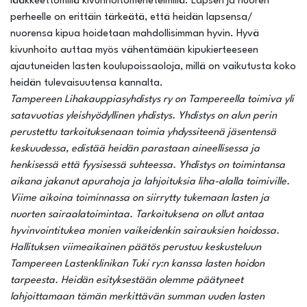
lääkkeettömillä kivunhoitomenetelmillä. Lapsen ja nuoren
perheelle on erittäin tärkeätä, että heidän lapsensa/
nuorensa kipua hoidetaan mahdollisimman hyvin. Hyvä
kivunhoito auttaa myös vähentämään kipukierteeseen
ajautuneiden lasten koulupoissaoloja, millä on vaikutusta koko
heidän tulevaisuutensa kannalta.
Tampereen Lihakauppiasyhdistys ry on Tampereella toimiva yli
satavuotias yleishyödyllinen yhdistys. Yhdistys on alun perin
perustettu tarkoituksenaan toimia yhdyssiteenä jäsentensä
keskuudessa, edistää heidän parastaan aineellisessa ja
henkisessä että fyysisessä suhteessa. Yhdistys on toimintansa
aikana jakanut apurahoja ja lahjoituksia liha-alalla toimiville.
Viime aikoina toiminnassa on siirrytty tukemaan lasten ja
nuorten sairaalatoimintaa. Tarkoituksena on ollut antaa
hyvinvointitukea monien vaikeidenkin sairauksien hoidossa.
Hallituksen viimeaikainen päätös perustuu keskusteluun
Tampereen Lastenklinikan Tuki ry:n kanssa lasten hoidon
tarpeesta. Heidän esityksestään olemme päätyneet
lahjoittamaan tämän merkittävän summan uuden lasten