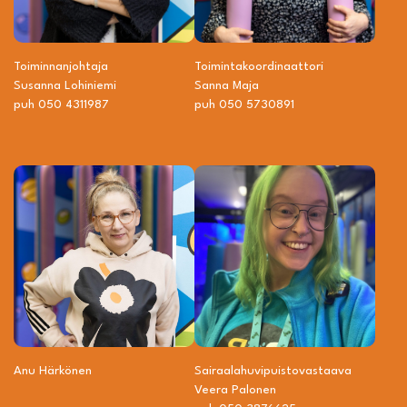
Toiminnanjohtaja
Toiminta­­koordinaattori
Susanna Lohiniemi
Sanna Maja
puh 050 4311987
puh 050 5730891
Anu Härkönen
Sairaalahuvipuisto­vastaava
Veera Palonen