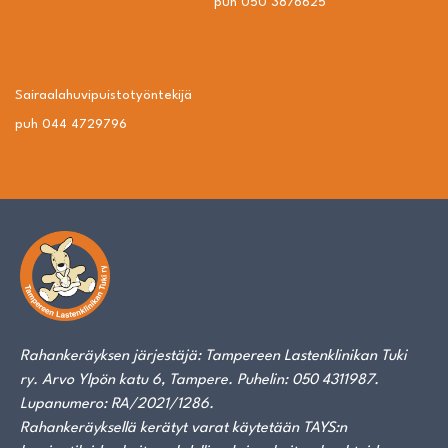
puh 050 3876625
Sairaalahuvipuisto­työntekijä
puh 044 4729796
Rahankeräyksen järjestäjä: Tampereen Lastenklinikan Tuki
ry. Arvo Ylpön katu 6, Tampere. Puhelin: 050 4311987.
Lupanumero: RA/2021/1286.
Rahankeräyksellä kerätyt varat käytetään TAYS:n