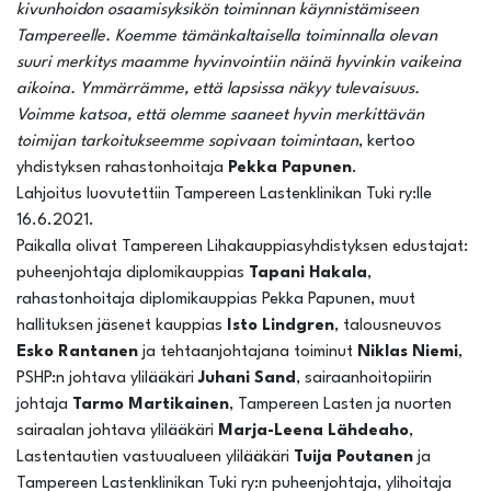
kivunhoidon osaamisyksikön toiminnan käynnistämiseen
Tampereelle. Koemme tämänkaltaisella toiminnalla olevan
suuri merkitys maamme hyvinvointiin näinä hyvinkin vaikeina
aikoina. Ymmärrämme, että lapsissa näkyy tulevaisuus.
Voimme katsoa, että olemme saaneet hyvin merkittävän
toimijan tarkoitukseemme sopivaan toimintaan
, kertoo
yhdistyksen rahastonhoitaja
Pekka Papunen
.
Lahjoitus luovutettiin Tampereen Lastenklinikan Tuki ry:lle
16.6.2021.
Paikalla olivat Tampereen Lihakauppiasyhdistyksen edustajat:
puheenjohtaja diplomikauppias
Tapani Hakala
,
rahastonhoitaja diplomikauppias Pekka Papunen, muut
hallituksen jäsenet kauppias
Isto Lindgren
, talousneuvos
Esko Rantanen
ja tehtaanjohtajana toiminut
Niklas Niemi
,
PSHP:n johtava ylilääkäri
Juhani Sand
, sairaanhoitopiirin
johtaja
Tarmo Martikainen
, Tampereen Lasten ja nuorten
sairaalan johtava ylilääkäri
Marja-Leena Lähdeaho
,
Lastentautien vastuualueen ylilääkäri
Tuija Poutanen
ja
Tampereen Lastenklinikan Tuki ry:n puheenjohtaja, ylihoitaja