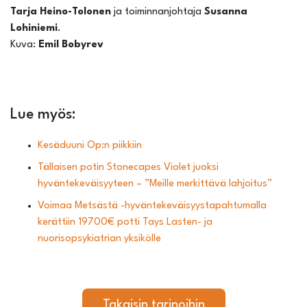
Tarja Heino-Tolonen
ja toiminnanjohtaja
Susanna
Lohiniemi
.
Kuva:
Emil Bobyrev
Lue myös:
Kesäduuni Op:n piikkiin
Tällaisen potin Stonecapes Violet juoksi
hyväntekeväisyyteen – ”Meille merkittävä lahjoitus”
Voimaa Metsästä -hyväntekeväisyystapahtumalla
kerättiin 19700€ potti Tays Lasten- ja
nuorisopsykiatrian yksikölle
Takaisin tarinoihin