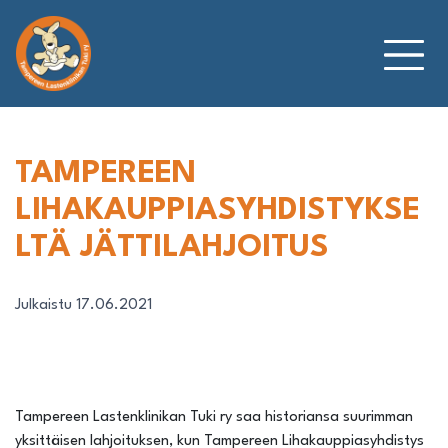
Siirry
sisältöön
TAMPEREEN
LIHAKAUPPIASYHDISTYKSE
LTÄ JÄTTILAHJOITUS
Julkaistu 17.06.2021
Tampereen Lastenklinikan Tuki ry saa historiansa suurimman
yksittäisen lahjoituksen, kun Tampereen Lihakauppiasyhdistys