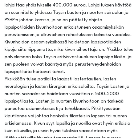
lahjoittaa yhdistykselle 400.000 euroa. Lahjoituksen käyttöä
on suunniteltu yhdessä Taysin Lasten ja nuorten sairaalan ja
PSHP:n johdon kanssa, ja se on päätetty ohjata
lapsipotilaiden kivunhoitoon erikoistuneen osaamisyksikön
perustamiseen ja alkuvaiheen rahoitukseen kolmeksi vuodeksi.
Kivunhoidon osaamisyksikössä hoidetaan lapsipotilaiden
kipuja siitä riippumatta, mikä kivun aiheuttaja on. Yksikkö tulee
palvelemaan koko Taysin erityisvastuualueen lapsipotilaita, ja
sen puoleen voivat kääntyä myös perusterveydenhoidon
lapsipotilaita hoitavat tahot.
Yksikköön tulee potilailta laajasti lastentautien, lasten
neurologian ja lasten kirurgian erikoisaloilta. Taysin Lasten ja
nuorten sairaalassa hoidetaan vuosittain n 1500-2000
lapsipotilasta. Lasten ja nuorten kivunhoitoon on tärkeää
paneutua asianmukaisesti ja tehokkaasti. Pitkittyessään
kiputilanne voi johtaa hankaliin tilanteisiin lapsen tai nuoren
arkielämässä. Kivun syyt lapsilla ja nuorilla ovat hyvin erilaisia
kuin aikuisilla, ja usein hyviä tuloksia saavutetaan myös