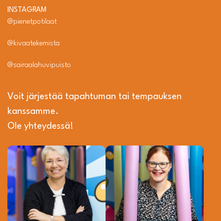
INSTAGRAM
@pienetpotilaat
@kivaatekemista
@sairaalahuvipuisto
Voit järjestää tapahtuman tai tempauksen
kanssamme.
Ole yhteydessä!