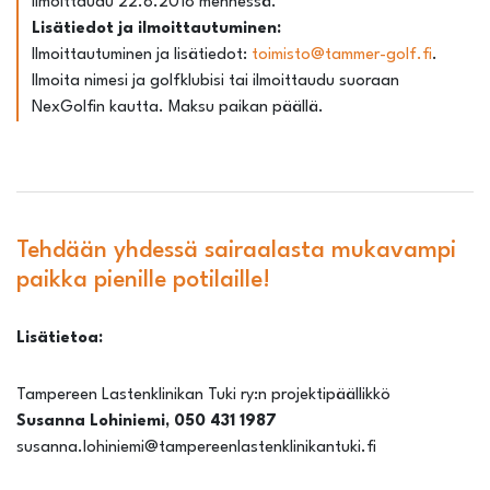
Ilmoittaudu 22.8.2018 mennessä.
Lisätiedot ja ilmoittautuminen:
Ilmoittautuminen ja lisätiedot:
toimisto@tammer-golf.fi
.
Ilmoita nimesi ja golfklubisi tai ilmoittaudu suoraan
NexGolfin kautta. Maksu paikan päällä.
Tehdään yhdessä sairaalasta mukavampi
paikka pienille potilaille!
Lisätietoa:
Tampereen Lastenklinikan Tuki ry:n projektipäällikkö
Susanna Lohiniemi, 050 431 1987
susanna.lohiniemi@tampereenlastenklinikantuki.fi