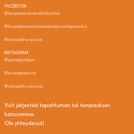
FACEBOOK
@tampereenlastenklinikantuki
@kivaatekemistasairaalaarjenvastapainoksi
@sairaalahuvipuisto
INSTAGRAM
@pienetpotilaat
@kivaatekemista
@sairaalahuvipuisto
Voit järjestää tapahtuman tai tempauksen
kanssamme.
Ole yhteydessä!