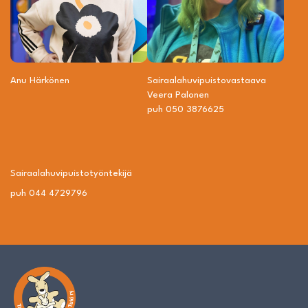
Anu Härkönen
Sairaalahuvipuisto­vastaava
Veera Palonen
puh 050 3876625
Sairaalahuvipuisto­työntekijä
puh 044 4729796