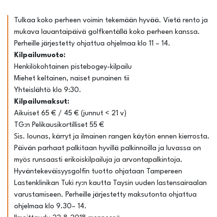
Tulkaa koko perheen voimin tekemään hyvää. Vietä rento ja
mukava lauantaipäivä golfkentällä koko perheen kanssa.
Perheille järjestetty ohjattua ohjelmaa klo 11 – 14.
Kilpailumuoto:
Henkilökohtainen pistebogey-kilpailu
Miehet keltainen, naiset punainen tii
Yhteislähtö klo 9:30.
Kilpailumaksut:
Aikuiset 65 € / 45 € (junnut < 21 v)
TG:n Pelikausikortilliset 55 €
Sis. lounas, kärryt ja ilmainen rangen käytön ennen kierrosta.
Päivän parhaat palkitaan hyvillä palkinnoilla ja luvassa on
myös runsaasti erikoiskilpailuja ja arvontapalkintoja.
Hyväntekeväisyysgolfin tuotto ohjataan Tampereen
Lastenklinikan Tuki ry:n kautta Taysin uuden lastensairaalan
varustamiseen. Perheille järjestetty maksutonta ohjattua
ohjelmaa klo 9.30– 14.