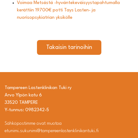
Voimaa Metsästä -hyväntekeväisyystapahtumalla
kerättiin 19700€ potti Tays Lasten- ja
nuorisopsykiatrian yksikölle
Takaisin tarinoihin
Tampereen Lastenklinikan Tuki ry
Arvo Ylpön katu 6
33520 TAMPERE
Y-tunnus: 0982342-5
Sähköpostimme ovat muotoa
etunimi.sukunimi@tampereenlastenklinikantuki.fi