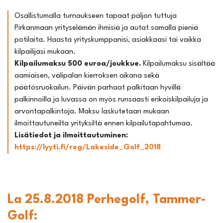
Osallistumalla turnaukseen tapaat paljon tuttuja
Pirkanmaan yrityselämän ihmisiä ja autat samalla pieniä
potilaita. Haasta yrityskumppanisi, asiakkaasi tai vaikka
kilpailijasi mukaan.
Kilpailumaksu 500 euroa/joukkue.
Kilpailumaksu sisältää
aamiaisen, välipalan kierroksen aikana sekä
päätösruokailun. Päivän parhaat palkitaan hyvillä
palkinnoilla ja luvassa on myös runsaasti erikoiskilpailuja ja
arvontapalkintoja. Maksu laskutetaan mukaan
ilmoittautuneilta yrityksiltä ennen kilpailutapahtumaa.
Lisätiedot ja ilmoittautuminen:
https://lyyti.fi/reg/Lakeside_Golf_2018
La 25.8.2018 Perhegolf, Tammer-
Golf: