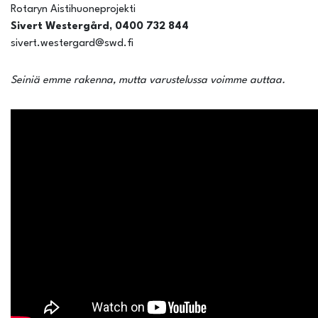
Rotaryn Aistihuoneprojekti
Sivert Westergård, 0400 732 844
sivert.westergard@swd.fi
Seiniä emme rakenna, mutta varustelussa voimme auttaa.