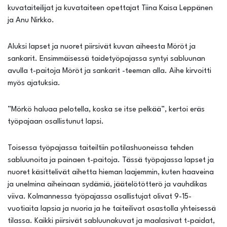
kuvataiteilijat ja kuvataiteen opettajat Tiina Kaisa Leppänen
ja Anu Nirkko.
Aluksi lapset ja nuoret piirsivät kuvan aiheesta Möröt ja
sankarit. Ensimmäisessä taidetyöpajassa syntyi sabluunan
avulla t-paitoja Möröt ja sankarit -teeman alla. Aihe kirvoitti
myös ajatuksia.
”Mörkö haluaa pelotella, koska se itse pelkää”, kertoi eräs
työpajaan osallistunut lapsi.
Toisessa työpajassa taiteiltiin potilashuoneissa tehden
sabluunoita ja painaen t-paitoja. Tässä työpajassa lapset ja
nuoret käsittelivät aihetta hieman laajemmin, kuten haaveina
ja unelmina aiheinaan sydämiä, jäätelötötterö ja vauhdikas
viiva. Kolmannessa työpajassa osallistujat olivat 9-15-
vuotiaita lapsia ja nuoria ja he taiteilivat osastolla yhteisessä
tilassa. Kaikki piirsivät sabluunakuvat ja maalasivat t-paidat,