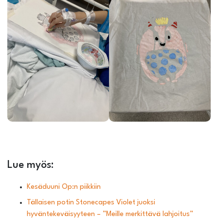
Lue myös:
Kesäduuni Op:n piikkiin
Tällaisen potin Stonecapes Violet juoksi
hyväntekeväisyyteen – ”Meille merkittävä lahjoitus”