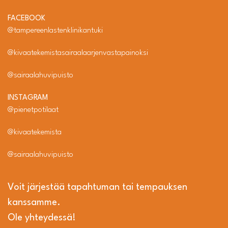
FACEBOOK
@tampereenlastenklinikantuki
@kivaatekemistasairaalaarjenvastapainoksi
@sairaalahuvipuisto
INSTAGRAM
@pienetpotilaat
@kivaatekemista
@sairaalahuvipuisto
Voit järjestää tapahtuman tai tempauksen
kanssamme.
Ole yhteydessä!