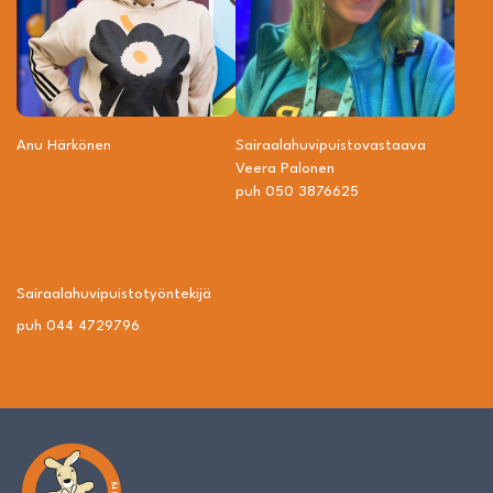
Anu Härkönen
Sairaalahuvipuisto­vastaava
Veera Palonen
puh 050 3876625
Sairaalahuvipuisto­työntekijä
puh 044 4729796