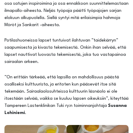
osa satujen inspiroimina ja osa ennakkoon suunnittelemastaan
ilmapallo-aiheesta. Neljäs työpaja päätti työpajojen sarjan
elokuun alkupuolella. Siellä syntyi mitä erilaisimpia hahmoja
Möröt ja Sankarit -aiheesta.
Potilashuoneissa lapset tuntuivat ilahtuvan ”taidekärryn”
saapumisesta ja kivasta tekemisestä. Onkin ihan selvää, että
lapset nauttivat luovasta tekemisestä, joka tuo vastapainoa
sairaalan arkeen.
”On erittäin tärkeää, että lapsilla on mahdollisuus päästä
osalliseksi kulttuurista, ja eritoten kun pääsevät itse sitä
tekemään. Sairaalaolosuhteissa kulttuurin läsnäolo ei ole
itsestään selvää, vaikka se kuuluu lapsen oikeuksiin”, kiteyttää
Tampereen Lastenklinikan Tuki ry:n toiminnanjohtaja
Susanna
Lohiniemi
.