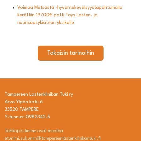
Voimaa Metsästä -hyväntekeväisyystapahtumalla
kerättiin 19700€ potti Tays Lasten- ja
nuorisopsykiatrian yksikölle
Takaisin tarinoihin
Tampereen Lastenklinikan Tuki ry
Arvo Ylpön katu 6
33520 TAMPERE
Y-tunnus: 0982342-5
Sähköpostimme ovat muotoa
etunimi.sukunimi@tampereenlastenklinikantuki.fi