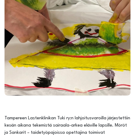
Tampereen Lastenklinikan Tuki ry:n lahjoitusvaroilla järjestettiin
kesän aikana tekemistä sairaala-arkea eläville lapsille. Möröt
ja Sankarit – taidetyöpajoissa opettajina toimivat