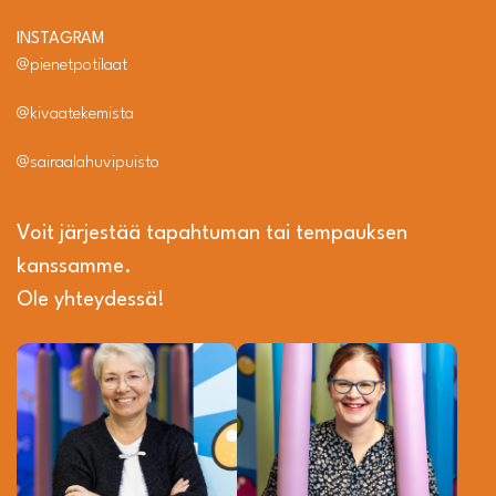
INSTAGRAM
@pienetpotilaat
@kivaatekemista
@sairaalahuvipuisto
Voit järjestää tapahtuman tai tempauksen
kanssamme.
Ole yhteydessä!