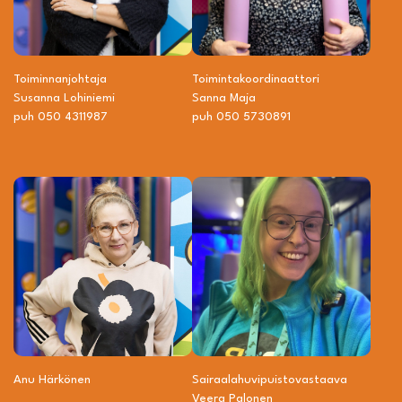
Toiminnanjohtaja
Toiminta­­koordinaattori
Susanna Lohiniemi
Sanna Maja
puh 050 4311987
puh 050 5730891
Anu Härkönen
Sairaalahuvipuisto­vastaava
Veera Palonen