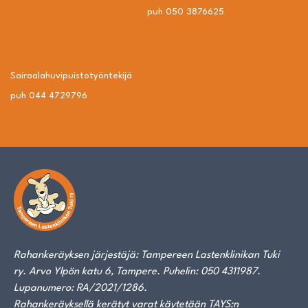
puh 050 3876625
Sairaalahuvipuisto­työntekijä
puh 044 4729796
Rahankeräyksen järjestäjä: Tampereen Lastenklinikan Tuki
ry. Arvo Ylpön katu 6, Tampere. Puhelin: 050 4311987.
Lupanumero: RA/2021/1286.
Rahankeräyksellä kerätyt varat käytetään TAYS:n