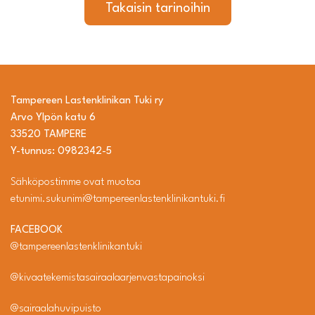
Takaisin tarinoihin
Tampereen Lastenklinikan Tuki ry
Arvo Ylpön katu 6
33520 TAMPERE
Y-tunnus: 0982342-5
Sähköpostimme ovat muotoa
etunimi.sukunimi@tampereenlastenklinikantuki.fi
FACEBOOK
@tampereenlastenklinikantuki
@kivaatekemistasairaalaarjenvastapainoksi
@sairaalahuvipuisto