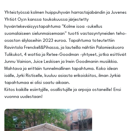
Yhteistyössä kolmen huippuhyvän harrastajabändin ja Juvenes
Yhtiöt Oy:n kanssa toukokuussa järjestetty
hyväntekeväisyystapahtuma ”Kolme isoa -sukellus
suomalaiseen sielunmaisemaan” tuotti vastasyntyneiden teho-
osaston älylaseihin 2023 euroa. Tapahtuma toteutettiin
Ravintola Frenckell&Pihassa, ja lauteilla nähtiin Palomieskuoro
Tulikukot, 4 wattia ja Retee-Goodman -yhtyeet, jotka esittivät
Junnu Vainion, Juice Leskisen ja Irwin Goodmanin musiikkia.
Mahtava ja erittäin tunnelmallinen tapahtuma. Koko idean
isälle, Jyrki Ristiselle, kuuluu asiasta erikoiskiitos, ilman Jyrkiä
tapahtumaa ei olisi saatu aikaan.
Kiitos kaikille esiintyjille, osallistujille ja arpoja ostaneille! Ensi
vuonna uudestaan!