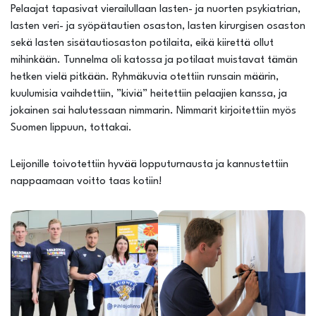
Pelaajat tapasivat vierailullaan lasten- ja nuorten psykiatrian,
lasten veri- ja syöpätautien osaston, lasten kirurgisen osaston
sekä lasten sisätautiosaston potilaita, eikä kiirettä ollut
mihinkään. Tunnelma oli katossa ja potilaat muistavat tämän
hetken vielä pitkään. Ryhmäkuvia otettiin runsain määrin,
kuulumisia vaihdettiin, ”kiviä” heitettiin pelaajien kanssa, ja
jokainen sai halutessaan nimmarin. Nimmarit kirjoitettiin myös
Suomen lippuun, tottakai.
Leijonille toivotettiin hyvää lopputurnausta ja kannustettiin
nappaamaan voitto taas kotiin!