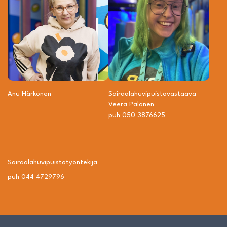
Anu Härkönen
Sairaalahuvipuisto­vastaava
Veera Palonen
puh 050 3876625
Sairaalahuvipuisto­työntekijä
puh 044 4729796