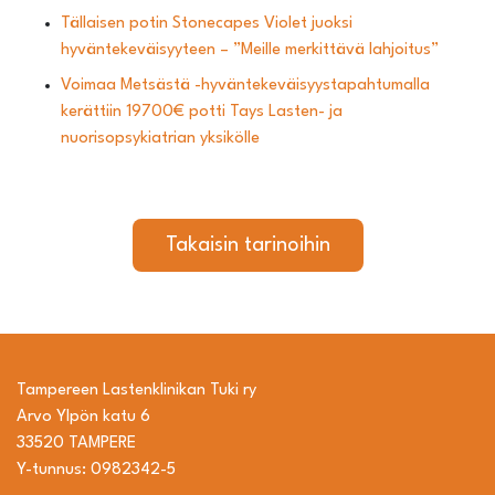
Tällaisen potin Stonecapes Violet juoksi
hyväntekeväisyyteen – ”Meille merkittävä lahjoitus”
Voimaa Metsästä -hyväntekeväisyystapahtumalla
kerättiin 19700€ potti Tays Lasten- ja
nuorisopsykiatrian yksikölle
Takaisin tarinoihin
Tampereen Lastenklinikan Tuki ry
Arvo Ylpön katu 6
33520 TAMPERE
Y-tunnus: 0982342-5