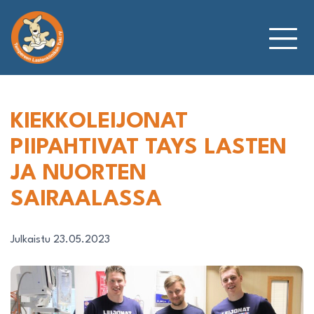
Siirry
sisältöön
KIEKKOLEIJONAT
PIIPAHTIVAT TAYS LASTEN
JA NUORTEN
SAIRAALASSA
Julkaistu 23.05.2023