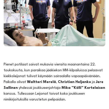
Pienet potilaat saivat mukavia vieraita maanantaina 22.
toukokuuta, kun paraikaa jääkiekon MM-kilpailuissa pelaavat
kiekkoleijonat tulivat käymään sairaalalla vapaapäivänään.
Paikalla olivat
Waltteri Merelä
,
Christian Heljanko
ja
Jere
Sallinen
yhdessä joukkueenjohtaja
Mika ”Kölli” Kortelaisen
kanssa. Tullessaan Leijonat toivat koko joukkueen
nimikirjoituksilla varustetun pelipaidan.