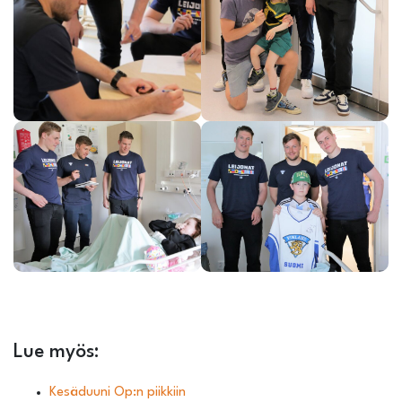
Lue myös:
Kesäduuni Op:n piikkiin