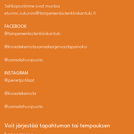
Sähköpostimme ovat muotoa
etunimi.sukunimi@tampereenlastenklinikantuki.fi
FACEBOOK
@tampereenlastenklinikantuki
@kivaatekemistasairaalaarjenvastapainoksi
@sairaalahuvipuisto
INSTAGRAM
@pienetpotilaat
@kivaatekemista
@sairaalahuvipuisto
Voit järjestää tapahtuman tai tempauksen