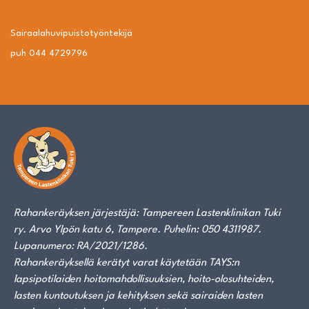
Sairaalahuvipuisto­työntekijä
puh 044 4729796
Rahankeräyksen järjestäjä: Tampereen Lastenklinikan Tuki
ry. Arvo Ylpön katu 6, Tampere. Puhelin: 050 4311987.
Lupanumero: RA/2021/1286.
Rahankeräyksellä kerätyt varat käytetään TAYS:n
lapsipotilaiden hoitomahdollisuuksien, hoito-olosuhteiden,
lasten kuntoutuksen ja kehityksen sekä sairaiden lasten