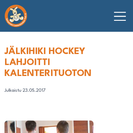
Siirry
sisältöön
JÄLKIHIKI HOCKEY
LAHJOITTI
KALENTERITUOTON
Julkaistu 23.05.2017