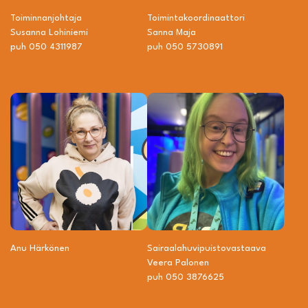
Toiminnanjohtaja
Toiminta­­koordinaattori
Susanna Lohiniemi
Sanna Maja
puh 050 4311987
puh 050 5730891
Anu Härkönen
Sairaalahuvipuisto­vastaava
Veera Palonen
puh 050 3876625