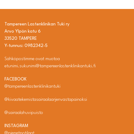
Tampereen Lastenklinikan Tuki ry
Arvo Ylpön katu 6
33520 TAMPERE
Y-tunnus: 0982342-5
Sähköpostimme ovat muotoa
etunimi.sukunimi@tampereenlastenklinikantuki.fi
FACEBOOK
@tampereenlastenklinikantuki
@kivaatekemistasairaalaarjenvastapainoksi
@sairaalahuvipuisto
INSTAGRAM
@pienetpotilaat