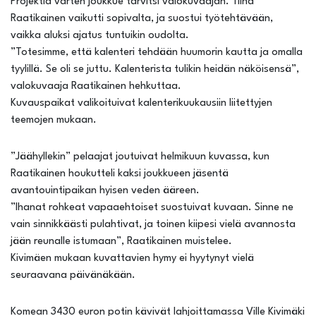
Projektia varten joukkue tarvitsi valokuvaajan. Tiina
Raatikainen vaikutti sopivalta, ja suostui työtehtävään,
vaikka aluksi ajatus tuntuikin oudolta.
”Totesimme, että kalenteri tehdään huumorin kautta ja omalla
tyylillä. Se oli se juttu. Kalenterista tulikin heidän näköisensä”,
valokuvaaja Raatikainen hehkuttaa.
Kuvauspaikat valikoituivat kalenterikuukausiin liitettyjen
teemojen mukaan.
”Jäähyllekin” pelaajat joutuivat helmikuun kuvassa, kun
Raatikainen houkutteli kaksi joukkueen jäsentä
avantouintipaikan hyisen veden ääreen.
”Ihanat rohkeat vapaaehtoiset suostuivat kuvaan. Sinne ne
vain sinnikkäästi pulahtivat, ja toinen kiipesi vielä avannosta
jään reunalle istumaan”, Raatikainen muistelee.
Kivimäen mukaan kuvattavien hymy ei hyytynyt vielä
seuraavana päivänäkään.
Komean 3430 euron potin kävivät lahjoittamassa Ville Kivimäki