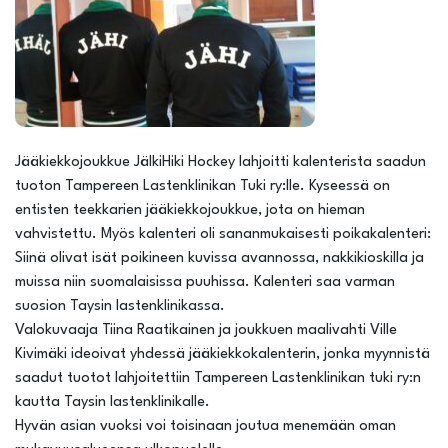
Jääkiekkojoukkue JälkiHiki Hockey lahjoitti kalenterista saadun
tuoton Tampereen Lastenklinikan Tuki ry:lle. Kyseessä on
entisten teekkarien jääkiekkojoukkue, jota on hieman
vahvistettu. Myös kalenteri oli sananmukaisesti poikakalenteri:
Siinä olivat isät poikineen kuvissa avannossa, nakkikioskilla ja
muissa niin suomalaisissa puuhissa. Kalenteri saa varman
suosion Taysin lastenklinikassa.
Valokuvaaja Tiina Raatikainen ja joukkuen maalivahti Ville
Kivimäki ideoivat yhdessä jääkiekkokalenterin, jonka myynnistä
saadut tuotot lahjoitettiin Tampereen Lastenklinikan tuki ry:n
kautta Taysin lastenklinikalle.
Hyvän asian vuoksi voi toisinaan joutua menemään oman