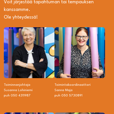
Voit järjestää tapahtuman tai tempauksen
kanssamme.
Ole yhteydessä!
Toiminnanjohtaja
Toiminta­­koordinaattori
Susanna Lohiniemi
Sanna Maja
puh 050 4311987
puh 050 5730891