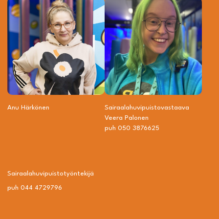
Anu Härkönen
Sairaalahuvipuisto­vastaava
Veera Palonen
puh 050 3876625
Sairaalahuvipuisto­työntekijä
puh 044 4729796