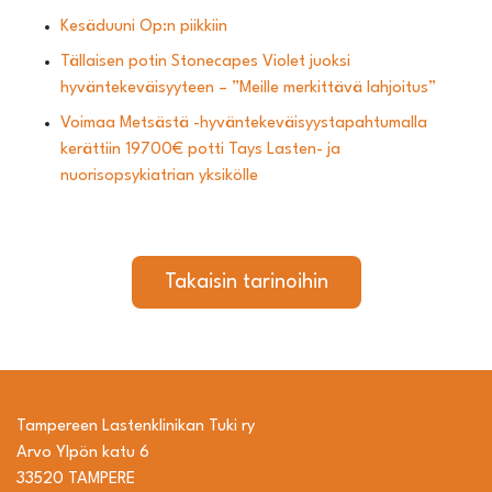
Kesäduuni Op:n piikkiin
Tällaisen potin Stonecapes Violet juoksi
hyväntekeväisyyteen – ”Meille merkittävä lahjoitus”
Voimaa Metsästä -hyväntekeväisyystapahtumalla
kerättiin 19700€ potti Tays Lasten- ja
nuorisopsykiatrian yksikölle
Takaisin tarinoihin
Tampereen Lastenklinikan Tuki ry
Arvo Ylpön katu 6
33520 TAMPERE