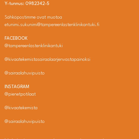
Y-tunnus: 0982342-5
Sähköpostimme ovat muotoa
etunimi.sukunimi@tampereenlastenklinikantuki.fi
FACEBOOK
@tampereenlastenklinikantuki
@kivaatekemistasairaalaarjenvastapainoksi
@sairaalahuvipuisto
INSTAGRAM
@pienetpotilaat
@kivaatekemista
@sairaalahuvipuisto