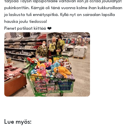
tarjoaa Taysin lapsipotilaille valtavan ilon ja ostaa joululahjat
pukinkonttiin. Kärryjä oli tänä vuonna kolme ihan kukkuroillaan
ja laskusta tuli ennätyspitkä. Kyllä nyt on sairaalan lapsilla
hauska joulu tiedossa!
Pienet potilaat kiittää ❤️
Lue myös: