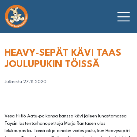
Siirry
sisältöön
HEAVY-SEPÄT KÄVI TAAS
JOULUPUKIN TÖISSÄ
Julkaistu 27.11.2020
Vesa Hiitiö Aatu-poikansa kanssa kävi jälleen lunastamassa
Taysin lastentarhanopettaja Marja Rantasen ulos
lelukaupasta. Tämä oli jo ainakin viides joulu, kun Heavysepät