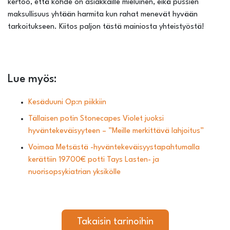
kertoo, että kohde on asiakkaille mieluinen, eikä pussien
maksullisuus yhtään harmita kun rahat menevät hyvään
tarkoitukseen. Kiitos paljon tästä mainiosta yhteistyöstä!
Lue myös:
Kesäduuni Op:n piikkiin
Tällaisen potin Stonecapes Violet juoksi
hyväntekeväisyyteen – ”Meille merkittävä lahjoitus”
Voimaa Metsästä -hyväntekeväisyystapahtumalla
kerättiin 19700€ potti Tays Lasten- ja
nuorisopsykiatrian yksikölle
Takaisin tarinoihin