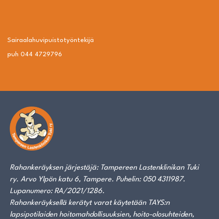
Sairaalahuvipuisto­työntekijä
puh 044 4729796
Rahankeräyksen järjestäjä: Tampereen Lastenklinikan Tuki
ry. Arvo Ylpön katu 6, Tampere. Puhelin: 050 4311987.
Lupanumero: RA/2021/1286.
Rahankeräyksellä kerätyt varat käytetään TAYS:n
lapsipotilaiden hoitomahdollisuuksien, hoito-olosuhteiden,