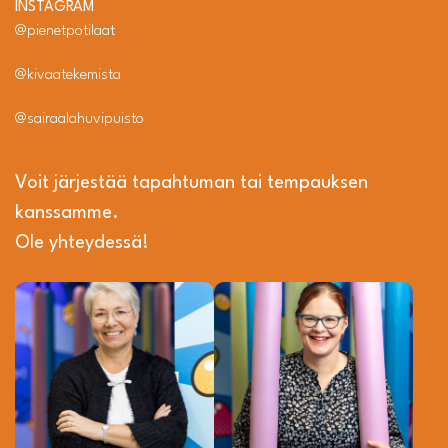
INSTAGRAM
@pienetpotilaat
@kivaatekemista
@sairaalahuvipuisto
Voit järjestää tapahtuman tai tempauksen
kanssamme.
Ole yhteydessä!