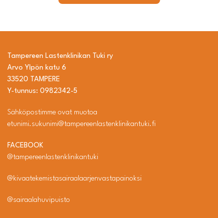
Tampereen Lastenklinikan Tuki ry
Arvo Ylpön katu 6
33520 TAMPERE
Y-tunnus: 0982342-5
Sähköpostimme ovat muotoa
etunimi.sukunimi@tampereenlastenklinikantuki.fi
FACEBOOK
@tampereenlastenklinikantuki
@kivaatekemistasairaalaarjenvastapainoksi
@sairaalahuvipuisto