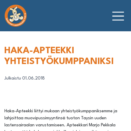
Siirry
sisältöön
HAKA-APTEEKKI
YHTEISTYÖKUMPPANIKSI
Julkaistu 01.06.2018
Haka-Apteekki liittyi mukaan yhteistyökumppaniksemme ja
lahjoittaa muovipussimyyntinsä tuoton Taysin uuden
lastensairaalan varustamiseen. Apteekkari Marjo Pekkala