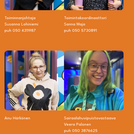
Toiminnanjohtaja
Toiminta­­koordinaattori
Susanna Lohiniemi
Sanna Maja
puh 050 4311987
puh 050 5730891
Anu Härkönen
Sairaalahuvipuisto­vastaava
Veera Palonen
puh 050 3876625