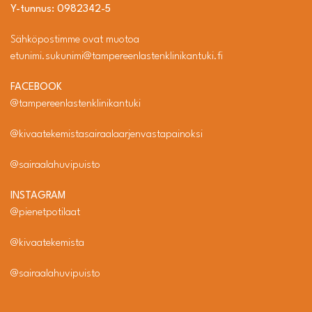
Y-tunnus: 0982342-5
Sähköpostimme ovat muotoa
etunimi.sukunimi@tampereenlastenklinikantuki.fi
FACEBOOK
@tampereenlastenklinikantuki
@kivaatekemistasairaalaarjenvastapainoksi
@sairaalahuvipuisto
INSTAGRAM
@pienetpotilaat
@kivaatekemista
@sairaalahuvipuisto