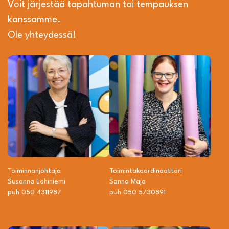
Voit järjestää tapahtuman tai tempauksen
kanssamme.
Ole yhteydessä!
Toiminnanjohtaja
Toiminta­­koordinaattori
Susanna Lohiniemi
Sanna Maja
puh 050 4311987
puh 050 5730891