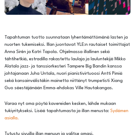
Tapahtuman tuotto suunnataan lyhentämättömänä lasten ja
nuorten tukemiseksi. Illan juontavat YLE:n rautaiset toimittajat
Anna Sirén ja Katri Tapola. Ohjelmassa illallinen sekä
tähtihetkiä, estradilla rakastettu laulaja ja lauluntekijä Mikko
Alatalo jazz- ja tanssiorkesteri Tampere Big Bandin kanssa
johtajanaan Juha Untala, nuori pianistivirtuoosi Antti Pimiä
sekä kansainvälistäkin mainetta niittänyt trumpetisti Xiang
Guo säestäjänään Emma-ehdokas Ville Hautakangas.
Varaa nyt oma pöytä kavereiden kesken, lähde mukaan
tukiyritykseksi. Lisää tapahtumasta ja illan menusta:
Sydämen
asialla.
Tutustu sivuilla illan menuun ja valitse omasi.