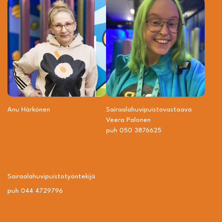
Anu Härkönen
Sairaalahuvipuisto­vastaava
Veera Palonen
puh 050 3876625
Sairaalahuvipuisto­työntekijä
puh 044 4729796