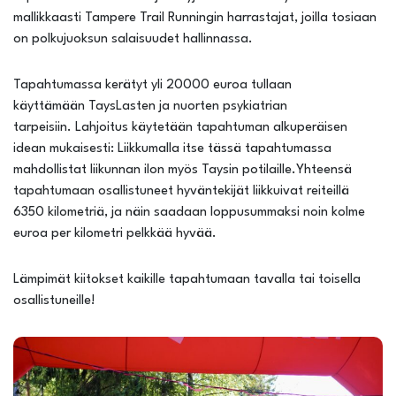
mallikkaasti Tampere Trail Runningin harrastajat, joilla tosiaan
on polkujuoksun salaisuudet hallinnassa.
Tapahtumassa kerätyt yli 20000 euroa tullaan
käyttämään TaysLasten ja nuorten psykiatrian
tarpeisiin. Lahjoitus käytetään tapahtuman alkuperäisen
idean mukaisesti: Liikkumalla itse tässä tapahtumassa
mahdollistat liikunnan ilon myös Taysin potilaille.Yhteensä
tapahtumaan osallistuneet hyväntekijät liikkuivat reiteillä
6350 kilometriä, ja näin saadaan loppusummaksi noin kolme
euroa per kilometri pelkkää hyvää.
Lämpimät kiitokset kaikille tapahtumaan tavalla tai toisella
osallistuneille!