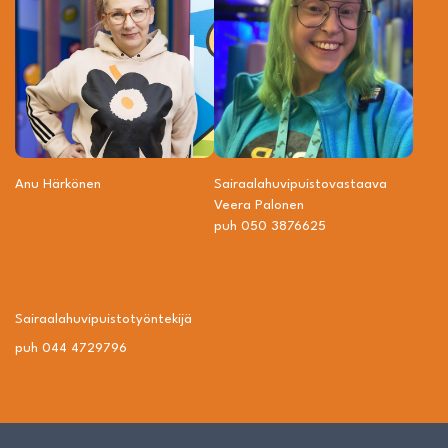
Anu Härkönen
Sairaalahuvipuisto­vastaava
Veera Palonen
puh 050 3876625
Sairaalahuvipuisto­työntekijä
puh 044 4729796