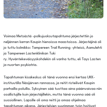
Voimaa Metsästä -polkujuoksutapahtuma järjestettiin jo
neljännen kerran Kaupin hienoissa maastoissa. Järjestäjinä oli
jo tuttu kolmikko: Tampereen Trail Running -yhteisö, Aamulehti
ja Tampereen Lastenklinikan Tuki
ry. Hyväntekeväisyyskohdekin oli vanha tuttu, eli Tays Lasten
ja nuorten psykiatria.
Tapahtuman kisakeskus oli tänä vuonna ensi kertaa UKK-
instituutilla Näsijärven rannassa, ja reitit risteilivät Kaupin
parhailla poluilla. Syksyinen sää tuottaa aina päänvaivaa niin
osallistujille kuin järjestäjillekin, mutta tänä vuonna sää oli
suosiollinen. Lapsille oli oma reitti ja omaa ohjelmaa
tapahtuman aikana. Järjestelyjen suurimman työn hoitivat