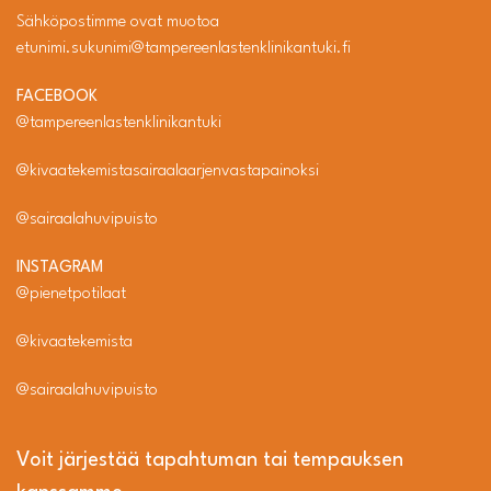
Sähköpostimme ovat muotoa
etunimi.sukunimi@tampereenlastenklinikantuki.fi
FACEBOOK
@tampereenlastenklinikantuki
@kivaatekemistasairaalaarjenvastapainoksi
@sairaalahuvipuisto
INSTAGRAM
@pienetpotilaat
@kivaatekemista
@sairaalahuvipuisto
Voit järjestää tapahtuman tai tempauksen