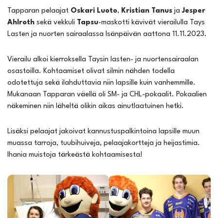
Tapparan pelaajat
Oskari Luoto
,
Kristian Tanus
ja
Jesper
Ahlroth
sekä vekkuli
Tapsu
-maskotti kävivät vierailulla Tays
Lasten ja nuorten sairaalassa Isänpäivän aattona 11.11.2023.
Vierailu alkoi kierroksella Taysin lasten- ja nuortensairaalan
osastoilla. Kohtaamiset olivat silmin nähden todella
odotettuja sekä ilahduttavia niin lapsille kuin vanhemmille.
Mukanaan Tapparan väellä oli SM- ja CHL-pokaalit. Pokaalien
näkeminen niin läheltä olikin aikas ainutlaatuinen hetki.
Lisäksi pelaajat jakoivat kannustuspalkintoina lapsille muun
muassa tarroja, tuubihuiveja, pelaajakortteja ja heijastimia.
Ihania muistoja tärkeästä kohtaamisesta!