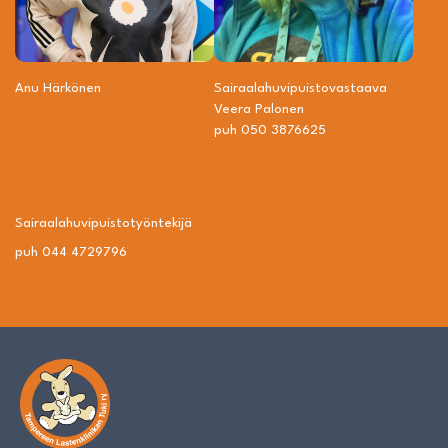
Anu Härkönen
Sairaalahuvipuisto­vastaava
Veera Palonen
puh 050 3876625
Sairaalahuvipuisto­työntekijä
puh 044 4729796