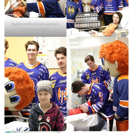
Sydämmellisiä kohtaamisia
lastenosastoilla.