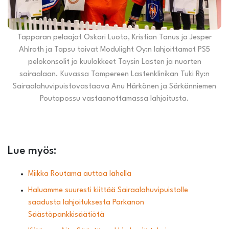
Tapparan pelaajat Oskari Luoto, Kristian Tanus ja Jesper
Ahlroth ja Tapsu toivat Modulight Oy:n lahjoittamat PS5
pelokonsolit ja kuulokkeet Taysin Lasten ja nuorten
sairaalaan. Kuvassa Tampereen Lastenklinikan Tuki Ry:n
Sairaalahuvipuistovastaava Anu Härkönen ja Särkänniemen
Poutapossu vastaanottamassa lahjoitusta.
Lue myös:
Miikka Routama auttaa lähellä
Haluamme suuresti kiittää Sairaalahuvipuistolle
saadusta lahjoituksesta Parkanon
Säästöpankkisäätiötä