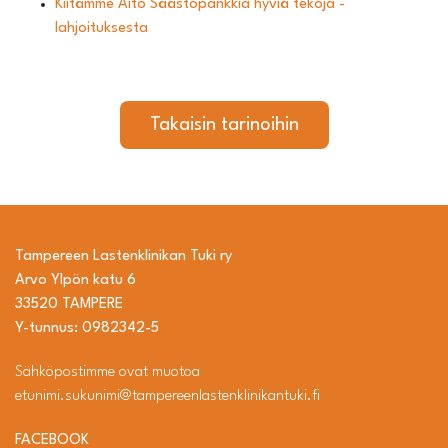
Kiitämme Aito Säästöpankkia hyviä tekoja -
lahjoituksesta
Takaisin tarinoihin
Tampereen Lastenklinikan Tuki ry
Arvo Ylpön katu 6
33520 TAMPERE
Y-tunnus: 0982342-5
Sähköpostimme ovat muotoa
etunimi.sukunimi@tampereenlastenklinikantuki.fi
FACEBOOK