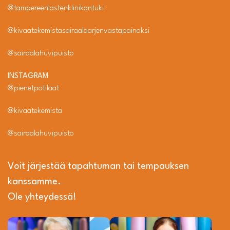
@tampereenlastenklinikantuki
@kivaatekemistasairaalaarjenvastapainoksi
@sairaalahuvipuisto
INSTAGRAM
@pienetpotilaat
@kivaatekemista
@sairaalahuvipuisto
Voit järjestää tapahtuman tai tempauksen
kanssamme.
Ole yhteydessä!