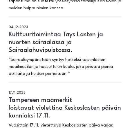
tapahtuma on tuotettu yhteistyössä taiteilija Kari Kolan ja
muiden huippunimien kanssa
04.12.2023
Kulttuuritoimintaa Tays Lasten ja
nuorten sairaalassa ja
Sairaalahuvipuistossa.
”Sairaalaympäristöön syntyy hetkeksi toisenlainen
maailma, ilon ja hassuttelun kupla, joka piristää pieniä
potilaita ja heidän perheitään.”
17.11.2023
Tampereen maamerkit
loistavat violettina Keskoslasten päivän
kunniaksi 17.11.
Vuosittain 17.11. vietettävä Keskoslasten päivä värjää