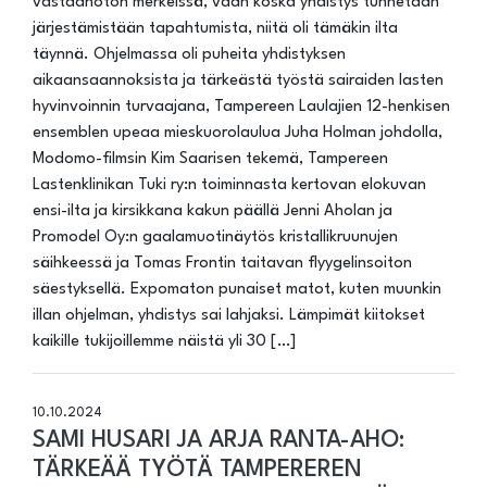
vastaanoton merkeissä, vaan koska yhdistys tunnetaan
järjestämistään tapahtumista, niitä oli tämäkin ilta
täynnä. Ohjelmassa oli puheita yhdistyksen
aikaansaannoksista ja tärkeästä työstä sairaiden lasten
hyvinvoinnin turvaajana, Tampereen Laulajien 12-henkisen
ensemblen upeaa mieskuorolaulua Juha Holman johdolla,
Modomo-filmsin Kim Saarisen tekemä, Tampereen
Lastenklinikan Tuki ry:n toiminnasta kertovan elokuvan
ensi-ilta ja kirsikkana kakun päällä Jenni Aholan ja
Promodel Oy:n gaalamuotinäytös kristallikruunujen
säihkeessä ja Tomas Frontin taitavan flyygelinsoiton
säestyksellä. Expomaton punaiset matot, kuten muunkin
illan ohjelman, yhdistys sai lahjaksi. Lämpimät kiitokset
kaikille tukijoillemme näistä yli 30 […]
10.10.2024
SAMI HUSARI JA ARJA RANTA-AHO:
TÄRKEÄÄ TYÖTÄ TAMPEREREN