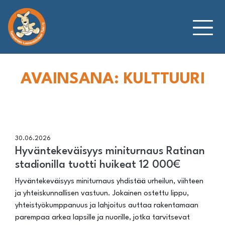
Siirry
sisältöön
AVAINSANA:
KULTTUURI
30.06.2026
Hyväntekeväisyys miniturnaus Ratinan
stadionilla tuotti huikeat 12 000€
Hyväntekeväisyys miniturnaus yhdistää urheilun, viihteen
ja yhteiskunnallisen vastuun. Jokainen ostettu lippu,
yhteistyökumppanuus ja lahjoitus auttaa rakentamaan
parempaa arkea lapsille ja nuorille, jotka tarvitsevat