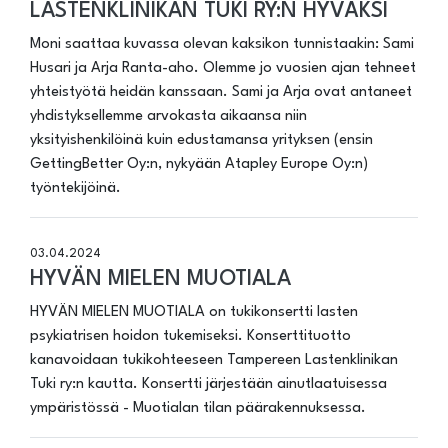
LASTENKLINIKAN TUKI RY:N HYVÄKSI
Moni saattaa kuvassa olevan kaksikon tunnistaakin: Sami
Husari ja Arja Ranta-aho. Olemme jo vuosien ajan tehneet
yhteistyötä heidän kanssaan. Sami ja Arja ovat antaneet
yhdistyksellemme arvokasta aikaansa niin
yksityishenkilöinä kuin edustamansa yrityksen (ensin
GettingBetter Oy:n, nykyään Atapley Europe Oy:n)
työntekijöinä.
03.04.2024
HYVÄN MIELEN MUOTIALA
HYVÄN MIELEN MUOTIALA on tukikonsertti lasten
psykiatrisen hoidon tukemiseksi. Konserttituotto
kanavoidaan tukikohteeseen Tampereen Lastenklinikan
Tuki ry:n kautta. Konsertti järjestään ainutlaatuisessa
ympäristössä - Muotialan tilan päärakennuksessa.