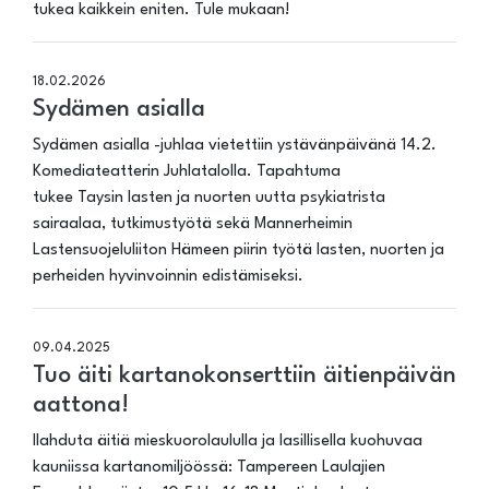
tukea kaikkein eniten. Tule mukaan!
18.02.2026
Sydämen asialla
Sydämen asialla -juhlaa vietettiin ystävänpäivänä 14.2.
Komediateatterin Juhlatalolla. Tapahtuma
tukee Taysin lasten ja nuorten uutta psykiatrista
sairaalaa, tutkimustyötä sekä Mannerheimin
Lastensuojeluliiton Hämeen piirin työtä lasten, nuorten ja
perheiden hyvinvoinnin edistämiseksi.
09.04.2025
Tuo äiti kartanokonserttiin äitienpäivän
aattona!
Ilahduta äitiä mieskuorolaululla ja lasillisella kuohuvaa
kauniissa kartanomiljöössä: Tampereen Laulajien