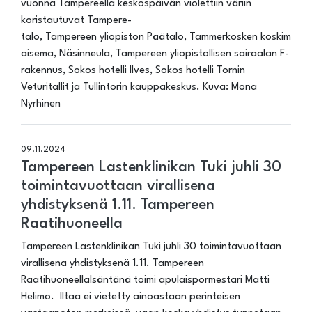
vuonna Tampereella keskospäivän violettiin väriin
koristautuvat Tampere-
talo, Tampereen yliopiston Päätalo, Tammerkosken koskim
aisema, Näsinneula, Tampereen yliopistollisen sairaalan F-
rakennus, Sokos hotelli Ilves, Sokos hotelli Tornin
Veturitallit ja Tullintorin kauppakeskus. Kuva: Mona
Nyrhinen
09.11.2024
Tampereen Lastenklinikan Tuki juhli 30
toimintavuottaan virallisena
yhdistyksenä 1.11. Tampereen
Raatihuoneella
Tampereen Lastenklinikan Tuki juhli 30 toimintavuottaan
virallisena yhdistyksenä 1.11. Tampereen
RaatihuoneellaIsäntänä toimi apulaispormestari Matti
Helimo. Iltaa ei vietetty ainoastaan perinteisen