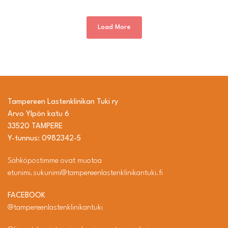
Load More
Tampereen Lastenklinikan Tuki ry
Arvo Ylpön katu 6
33520 TAMPERE
Y-tunnus: 0982342-5
Sähköpostimme ovat muotoa
etunimi.sukunimi@tampereenlastenklinikantuki.fi
FACEBOOK
@tampereenlastenklinikantuki