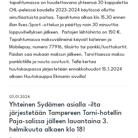
tapahtumassa on huudettavana yhteensä 30 kappaletta
CHL-peleissä kaudella 2023-2024 käytössä ollutta
ainutlaatuista paitaa. Tapahtuma alkaa klo 15.30 ennen
illan Ilves-Sport -ottelua ja päättyy noin 30 minuuttia
loppuvihellyksen jälkeen. Paitojen lähtöhinta on 150 €.
Tapahtumassa maksuvälineinä käyvät käteinen ja
Mobilepay, numero 77916, tilisiirto tai pankki/luottokortit.
Paidan saa mukaan maksun jälkeen. Tarvittaessa maksu
pankkitilille ja nouto sovitusti. Tällä kertaa
huutokaupassa järjestetään ennakkohuudot 15.1.2024
alkaen Huutokauppa Ekmanin sivuilla!
03.01.2024
Yhteinen Sydämen asialla -ilta
järjestetään Tampereen Torni-hotellin
Paja-salissa jälleen lauantaina 3.
helmikuuta alkaen klo 18!