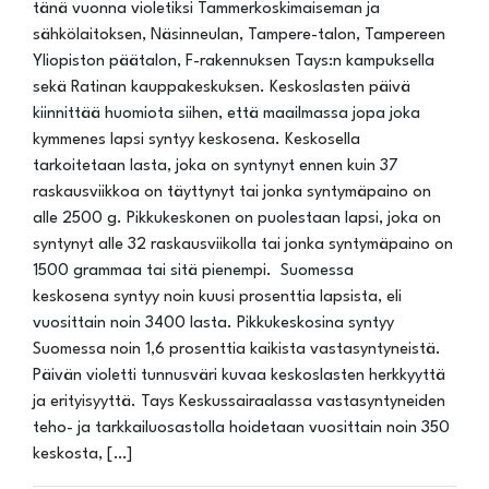
tänä vuonna violetiksi Tammerkoskimaiseman ja
sähkölaitoksen, Näsinneulan, Tampere-talon, Tampereen
Yliopiston päätalon, F-rakennuksen Tays:n kampuksella
sekä Ratinan kauppakeskuksen. Keskoslasten päivä
kiinnittää huomiota siihen, että maailmassa jopa joka
kymmenes lapsi syntyy keskosena. Keskosella
tarkoitetaan lasta, joka on syntynyt ennen kuin 37
raskausviikkoa on täyttynyt tai jonka syntymäpaino on
alle 2500 g. Pikkukeskonen on puolestaan lapsi, joka on
syntynyt alle 32 raskausviikolla tai jonka syntymäpaino on
1500 grammaa tai sitä pienempi. Suomessa
keskosena syntyy noin kuusi prosenttia lapsista, eli
vuosittain noin 3400 lasta. Pikkukeskosina syntyy
Suomessa noin 1,6 prosenttia kaikista vastasyntyneistä.
Päivän violetti tunnusväri kuvaa keskoslasten herkkyyttä
ja erityisyyttä. Tays Keskussairaalassa vastasyntyneiden
teho- ja tarkkailuosastolla hoidetaan vuosittain noin 350
keskosta, […]