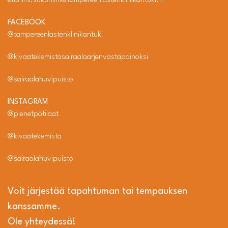
etunimi.sukunimi@tampereenlastenklinikantuki.fi
FACEBOOK
@tampereenlastenklinikantuki
@kivaatekemistasairaalaarjenvastapainoksi
@sairaalahuvipuisto
INSTAGRAM
@pienetpotilaat
@kivaatekemista
@sairaalahuvipuisto
Voit järjestää tapahtuman tai tempauksen
kanssamme.
Ole yhteydessä!