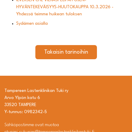
ILVEKSEN CHL VIERASPELIPAITOJEN-
HYVÄNTEKEVÄISYYS-HUUTOKAUPPA 10.3.2026 -
Yhdessä teimme huikean tuloksen
Sydämen asialla
Takaisin tarinoihin
Tampereen Lastenklinikan Tuki ry
Arvo Ylpön katu 6
33520 TAMPERE
Y-tunnus: 0982342-5
Sähköpostimme ovat muotoa