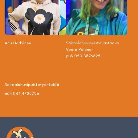
Anu Härkönen
Sairaalahuvipuisto­vastaava
Veera Palonen
puh 050 3876625
Sairaalahuvipuisto­työntekijä
puh 044 4729796