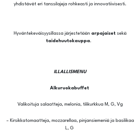
yhdistävät eri tanssilajeja rohkeasti ja innovatiivisesti.
Hyväntekeväisyysillassa järjestetään
arpajaiset
sekä
taidehuutokauppa
.
ILLALLISMENU
Alkuruokabuffet
Valikoituja salaatteja, melonia, tilikurkkua M, G, Vg
– Kirsikkatomaatteja, mozzarellaa, pinjansiemeniä ja basilikaa
L, G