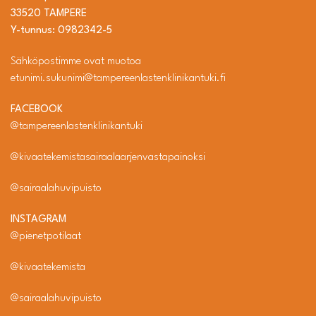
33520 TAMPERE
Y-tunnus: 0982342-5
Sähköpostimme ovat muotoa
etunimi.sukunimi@tampereenlastenklinikantuki.fi
FACEBOOK
@tampereenlastenklinikantuki
@kivaatekemistasairaalaarjenvastapainoksi
@sairaalahuvipuisto
INSTAGRAM
@pienetpotilaat
@kivaatekemista
@sairaalahuvipuisto