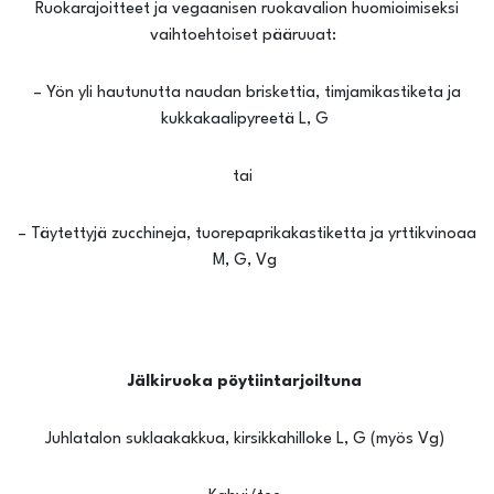
Ruokarajoitteet ja vegaanisen ruokavalion huomioimiseksi
vaihtoehtoiset pääruuat:
– Yön yli hautunutta naudan briskettia, timjamikastiketa ja
kukkakaalipyreetä L, G
tai
– Täytettyjä zucchineja, tuorepaprikakastiketta ja yrttikvinoaa
M, G, Vg
Jälkiruoka pöytiintarjoiltuna
Juhlatalon suklaakakkua, kirsikkahilloke L, G (myös Vg)