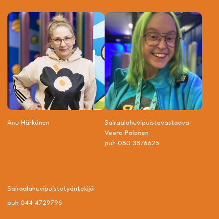
Anu Härkönen
Sairaalahuvipuisto­vastaava
Veera Palonen
puh 050 3876625
Sairaalahuvipuisto­työntekijä
puh 044 4729796