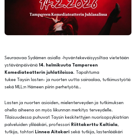
Seuraavaa Sydämen asialla -hyväntekeväisyysiltaa vietetään
ystävänpäivänä
14. helmikuuta
Tampereen
Komediateatterin juhlatiloissa
. Tapahtuma
tukee Taysin lasten- ja nuorten uutta sairaalaa, tutkimustyötä
sekä MLL:n Hämeen piirin perhetyötä..
Lasten ja nuorten asioiden, mielenterveyden ja tutkimuksen
ohella aiheena on myös liikunnan merkitys terveydelle.
Tilaisuudessa puhuvat Taysin keskitettyjen nuorisopsykiatrian
palveluiden ylilääkäri, professori
Riittakerttu Kaltiala
,
tutkija, tohtori
Linnea Aitokari
sekä tutkija, lastenlääkäri