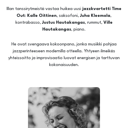
Illan tanssirytmeistä vastaa huikea uusi
jazzkvartetti Time
Out
:
Kalle Oittinen
, saksofoni,
Juha Kleemola
,
kontrabasso,
Justus Hautakangas
, rummut,
Ville
Hautakangas
, piano.
He ovat svengaava kokoonpano, jonka musiikki pohjaa
jazzperinteeseen modernilla otteella. Yhtyeen ilmeikäs
yhteissoitto ja improvisaatio luovat energisen ja tarttuvan
kokonaisuuden.