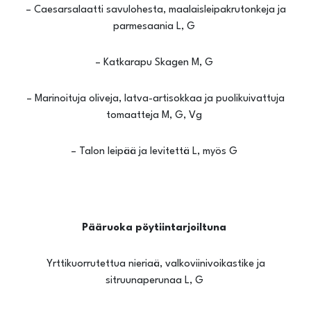
– Caesarsalaatti savulohesta, maalaisleipakrutonkeja ja
parmesaania L, G
– Katkarapu Skagen M, G
– Marinoituja oliveja, latva-artisokkaa ja puolikuivattuja
tomaatteja M, G, Vg
– Talon leipää ja levitettä L, myös G
Pääruoka pöytiintarjoiltuna
Yrttikuorrutettua nieriaä, valkoviinivoikastike ja
sitruunaperunaa L, G