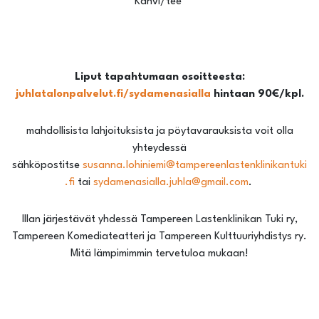
Kahvi/tee
Liput tapahtumaan osoitteesta:
juhlatalonpalvelut.fi/sydamenasialla
hintaan 90€/kpl.
mahdollisista lahjoituksista ja pöytavarauksista voit olla
yhteydessä
sähköpostitse
susanna.lohiniemi@tampereenlastenklinikantuki
.fi
tai
sydamenasialla.juhla@gmail.com
.
Illan järjestävät yhdessä Tampereen Lastenklinikan Tuki ry,
Tampereen Komediateatteri ja Tampereen Kulttuuriyhdistys ry.
Mitä lämpimimmin tervetuloa mukaan!