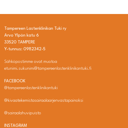
Tampereen Lastenklinikan Tuki ry
Arvo Ylpön katu 6
33520 TAMPERE
Y-tunnus: 0982342-5
Sähköpostimme ovat muotoa
etunimi.sukunimi@tampereenlastenklinikantuki.fi
FACEBOOK
@tampereenlastenklinikantuki
@kivaatekemistasairaalaarjenvastapainoksi
@sairaalahuvipuisto
INSTAGRAM