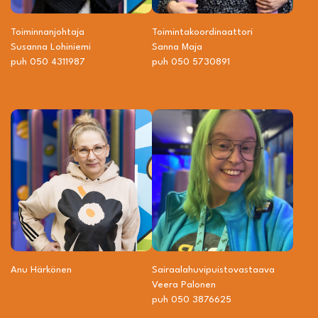
Toiminnanjohtaja
Toiminta­­koordinaattori
Susanna Lohiniemi
Sanna Maja
puh 050 4311987
puh 050 5730891
Anu Härkönen
Sairaalahuvipuisto­vastaava
Veera Palonen
puh 050 3876625