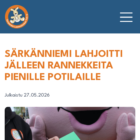
Siirry
sisältöön
SÄRKÄNNIEMI LAHJOITTI
JÄLLEEN RANNEKKEITA
PIENILLE POTILAILLE
Julkaistu 27.05.2026