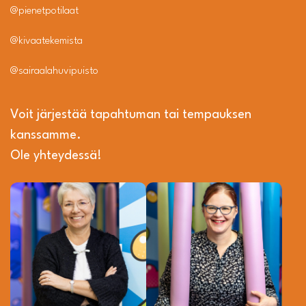
@pienetpotilaat
@kivaatekemista
@sairaalahuvipuisto
Voit järjestää tapahtuman tai tempauksen
kanssamme.
Ole yhteydessä!