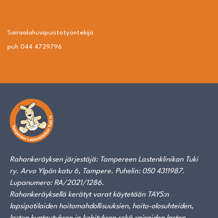
Sairaalahuvipuisto­työntekijä
puh 044 4729796
Rahankeräyksen järjestäjä: Tampereen Lastenklinikan Tuki
ry. Arvo Ylpön katu 6, Tampere. Puhelin: 050 4311987.
Lupanumero: RA/2021/1286.
Rahankeräyksellä kerätyt varat käytetään TAYS:n
lapsipotilaiden hoitomahdollisuuksien, hoito-olosuhteiden,