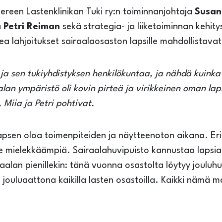
pereen Lastenklinikan Tuki ry:n toiminnanjohtaja
Susan
ä
Petri Reiman
sekä strategia- ja liiketoiminnan kehit
ea lahjoitukset sairaalaosaston lapsille mahdollistava
ja sen tukiyhdistyksen henkilökuntaa, ja nähdä kuinka 
aalan ympäristö oli kovin pirteä ja virikkeinen oman l
, Miia ja Petri pohtivat.
psen oloa toimenpiteiden ja näytteenoton aikana. Eri
le mielekkäämpiä. Sairaalahuvipuisto kannustaa lapsia l
lan pienillekin: tänä vuonna osastolta löytyy jouluhuo
 jouluaattona kaikilla lasten osastoilla. Kaikki nämä ma