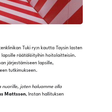
enklinikan Tuki ry:n kautta Taysin lasten
apsille räätälöityihin hoitolaitteisiin.
n järjestämiseen lapsille,
liseen tutkimukseen.
 nuorille, joten haluamme olla
as Mattsson
, Instan hallituksen