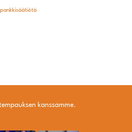
öpankkisäätiötä
i tempauksen kanssamme.