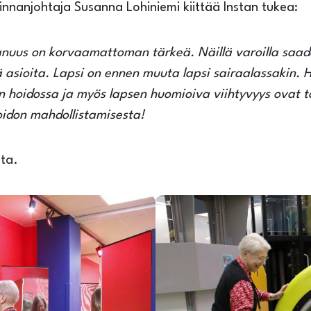
innanjohtaja Susanna Lohiniemi kiittää Instan tukea:
nuus on korvaamattoman tärkeä. Näillä varoilla saada
isiä asioita. Lapsi on ennen muuta lapsi sairaalassakin.
 hoidossa ja myös lapsen huomioiva viihtyvyys ovat tä
oidon mahdollistamisesta!
sta.