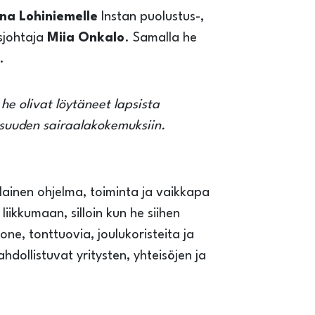
na Lohiniemelle
Instan puolustus-,
ysjohtaja
Miia Onkalo
. Samalla he
t.
he olivat löytäneet lapsista
apsuuden sairaalakokemuksiin.
lainen ohjelma, toiminta ja vaikkapa
iikkumaan, silloin kun he siihen
ne, tonttuovia, joulukoristeita ja
hdollistuvat yritysten, yhteisöjen ja