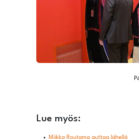
P
Lue myös:
Miikka Routama auttaa lähellä