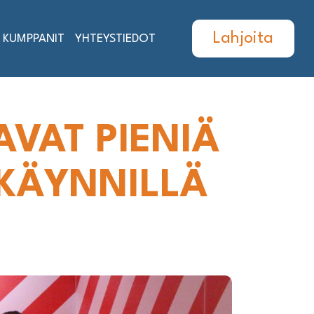
Lahjoita
KUMPPANIT
YHTEYSTIEDOT
AVAT PIENIÄ
USKÄYNNILLÄ