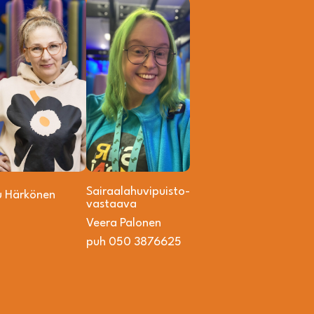
Sairaalahuvipuisto­
u Härkönen
vastaava
Veera Palonen
puh 050 3876625