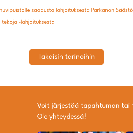
huvipuistolle saadusta lahjoituksesta Parkanon Sääst
tekoja -lahjoituksesta
Takaisin tarinoihin
Voit järjestää tapahtuman ta
Ole yhteydessä!