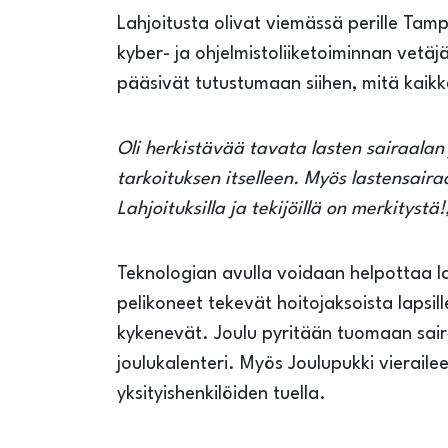
Lahjoitusta olivat viemässä perille Tam
kyber- ja ohjelmistoliiketoiminnan vetäj
pääsivät tutustumaan siihen, mitä kaikk
Oli herkistävää tavata lasten sairaalan 
tarkoituksen itselleen. Myös lastensair
Lahjoituksilla ja tekijöillä on merkitystä!
Teknologian avulla voidaan helpottaa la
pelikoneet tekevät hoitojaksoista lapsil
kykenevät. Joulu pyritään tuomaan sairaa
joulukalenteri. Myös Joulupukki vierailee
yksityishenkilöiden tuella.