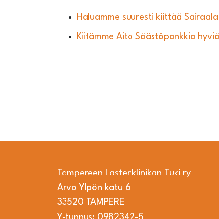
Haluamme suuresti kiittää Sairaala
Kiitämme Aito Säästöpankkia hyviä 
Tampereen Lastenklinikan Tuki ry
Arvo Ylpön katu 6
33520 TAMPERE
Y-tunnus: 0982342-5