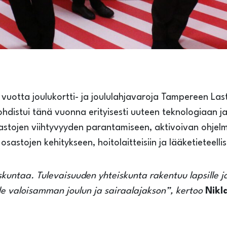
 vuotta joulukortti- ja joululahjavaroja Tampereen Last
ohdistui tänä vuonna erityisesti uuteen teknologiaan ja l
astojen viihtyvyyden parantamiseen, aktivoivan ohjelma
osastojen kehitykseen, hoitolaitteisiin ja lääketieteel
untaa. Tulevaisuuden yhteiskunta rakentuu lapsille ja
le valoisamman joulun ja sairaalajakson”, kertoo
Nikl