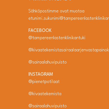
Sähköpostimme ovat muotoa
etunimi.sukunimi@tampereenlastenklinikant
FACEBOOK
@tampereenlastenklinikantuki
@kivaatekemistasairaalaarjenvastapainok
@sairaalahuvipuisto
INSTAGRAM
@pienetpotilaat
@kivaatekemista
@sairaalahuvipuisto