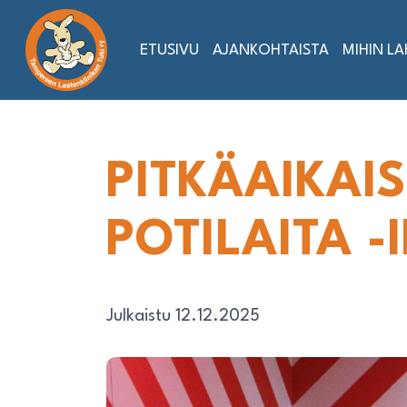
Siirry
sisältöön
ETUSIVU
AJANKOHTAISTA
MIHIN L
PITKÄAIKAIS
POTILAITA 
Julkaistu 12.12.2025