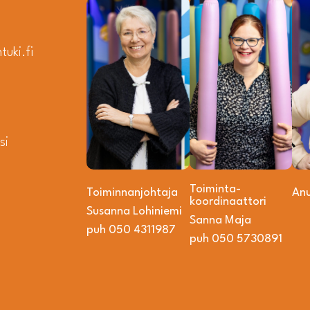
uki.fi
si
Toiminta­­
Toiminnanjohtaja
An
koordinaattori
Susanna Lohiniemi
Sanna Maja
puh 050 4311987
puh 050 5730891