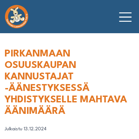
Siirry
sisältöön
PIRKANMAAN
OSUUSKAUPAN
KANNUSTAJAT
-ÄÄNESTYKSESSÄ
YHDISTYKSELLE MAHTAVA
ÄÄNIMÄÄRÄ
Julkaistu 13.12.2024