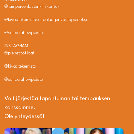
@tampereenlastenklinikantuki
@kivaatekemistasairaalaarjenvastapainoksi
@sairaalahuvipuisto
INSTAGRAM
@pienetpotilaat
@kivaatekemista
@sairaalahuvipuisto
Voit järjestää tapahtuman tai tempauksen
kanssamme.
Ole yhteydessä!