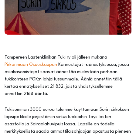
Tampereen Lastenklinikan Tuki ry oli jälleen mukana
Pirkanmaan Osuuskaupan
Kannustajat -äänestyksessä, jossa
asiakasomistajat saavat äänestää mielestään parhaan
tukikohteen POK:n lahjoitussummalle. Ääniä annettiin tällä
kertaa ennätykselliset 21 832, joista yhdistyksellemme
annettiin 2168 ääntä.
Tukisumman 3000 euroa tulemme käyttämään Sorin sirkuksen
lapsipotilaille järjestämiin sirkustuokioihin Tays lasten
osastoilla ja Sairaalahuvipuistossa. Lapsille on todella
merkityksellistä saada ammattilaisohjaajan opastusta pieneen