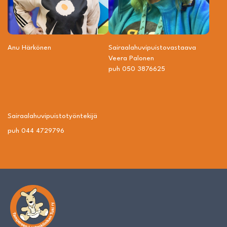
Anu Härkönen
Sairaalahuvipuisto­vastaava
Veera Palonen
puh 050 3876625
Sairaalahuvipuisto­työntekijä
puh 044 4729796