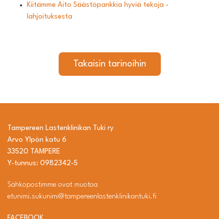
Kiitämme Aito Säästöpankkia hyviä tekoja -
lahjoituksesta
Takaisin tarinoihin
Tampereen Lastenklinikan Tuki ry
Arvo Ylpön katu 6
33520 TAMPERE
Y-tunnus: 0982342-5
Sähköpostimme ovat muotoa
etunimi.sukunimi@tampereenlastenklinikantuki.fi
FACEBOOK