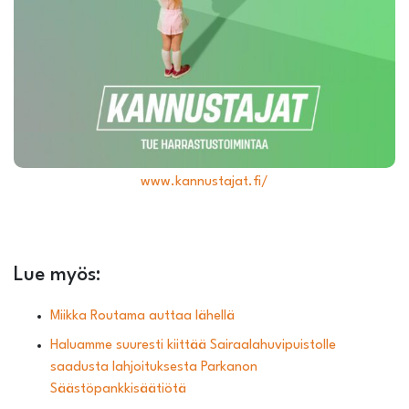
www.kannustajat.fi/
Lue myös:
Miikka Routama auttaa lähellä
Haluamme suuresti kiittää Sairaalahuvipuistolle
saadusta lahjoituksesta Parkanon
Säästöpankkisäätiötä