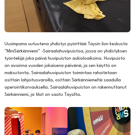
Uusimpana uutuutena yhdistys pyörittää Taysin ilon keskusta
”MiniSärkänniemi” -Sairaalahuvipuistoa, jossa on yhdistyksen
työntekijä joka päivä huvipuiston aukioloaikoina. Huvipuisto
on avoinna vuoden jokaisena päivänä, ja sen käyttö on
maksutonta. Sairaalahuvipuiston toimintaa rahoitetaan
osittain lahjoitusvaroilla, osittain Särkänniemeltä saadulla
operointikorvauksella. Sairaalahuvipuiston on rakennuttanut
Särkänniemi, ja tilat on saatu Taysilta.