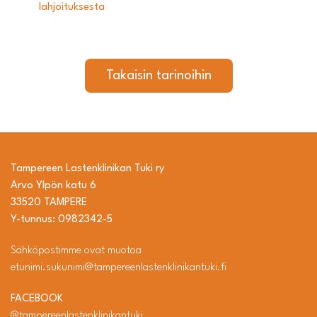
lahjoituksesta
Takaisin tarinoihin
Tampereen Lastenklinikan Tuki ry
Arvo Ylpön katu 6
33520 TAMPERE
Y-tunnus: 0982342-5
Sähköpostimme ovat muotoa
etunimi.sukunimi@tampereenlastenklinikantuki.fi
FACEBOOK
@tampereenlastenklinikantuki