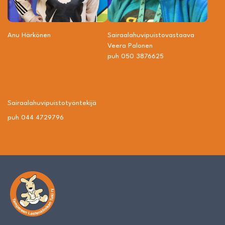
Anu Härkönen
Sairaalahuvipuisto­vastaava
Veera Palonen
puh 050 3876625
Sairaalahuvipuisto­työntekijä
puh 044 4729796