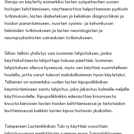
Varoja on käytetty esimerkiksi lasten syöpätautien uusien
hoitojen kehittämiseen, näytteenottoa helpottamaan pyrkiviin
tutkimuksiin, lasten diabeteksen ja keliakian diagnostiikan ja
hoidon parantamiseen, nuorten syömis- ja kehonkuvan
häiriöiden tutkimukseen ja lasten neurologisten ja
neuropsykiatristen sairauksien tutkimukseen.
Silloin tällöin yhdistys saa isomman lahjoituksen, jonka
käyttökohteesta lahjoittaja haluaa päättää. Isomman
lahjoituksen ollessa kyseessä, myös sen käyttöä suunnitellaan
huolella, jotta varat tulevat mahdollisimman hyvin käytetyksi.
Tällainen on esimerkiksi uuden lasten kipupoliklinikan
käynnistämiseen saatu lahjoitus, joka jakautuu kolmelle-neljälle
käyttövuodelle. Kipupoliklinikka edesauttaa kroonisesta
kivusta kärsivien lasten hoidon kehittämisessä ja tietotaidon
levittämisessä kaikkiin lasten kipua hoitaviin yksiköihin.
Tampereen Lastenklinikan Tuki ry käyttää vuosittain
lahjoitusvaroja merkittävän summan myös Sairaalaklovnien