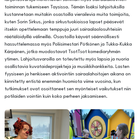
toiminnan tukemiseen Taysissa. Tämän lisäksi lahjoituksilla
kustannetaan muitakin osastoilla vierailevia muita toimijoita,
kuten Sorin Sirkus, jonka sirkustuokioissa lapset pääsevät
itsekin opettelemaan temppuja juuri sairaalaolosuhteisiin
räätälöidyillä välineillä. Osastoilla käyvät säännöllisesti
hassuttelemassa myös Poliisimestari Pötkönen ja Tukka-Kukka
Kärpänen, jotka muodostavat TsotTsot komediaryhmän
ytimen. Lahjoitusvaroilla on toteutettu myös lapsia ja nuoria
osallistavia kuvataideprojekteja ja musiikkihankkeita. Lasten
fyysiseen ja henkiseen aktivointiin sairaalahoitojen aikana on
kiinnitetty entistä enemmän huomiota viime vuosina, kun
tutkimukset ovat osoittaneet sen myönteiset vaikutukset niin
potilaiden vointiin kuin koko perheen jaksamiseen.