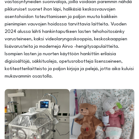
vastasyntyneiden suonivaloja, joilla voidaan paremmin nähdä
pikkuruiset suonet ihon läpi, halikäsiä keskosvauvojen
asentohoidon toteuttamiseen ja paljon muuta kaikkein
pienimpien vauvojen hoidossa tarvittavia laitteita. Vuoden
2024 alussa lähti hankintaputkeen lasten tehohoitosänky
varusteineen, kaksi videolaryngoskooppia, keskoskaappien
lisävarusteita ja moderneja Airvo -hengitysapulaitteita.
Isompien lasten ja nuorten käyttöön hankittiin erilaisia
digisisältöjä, säkkituoleja, opetusrobotteja lisensseineen,
kotiteatterilaitteisto ja paljon kirjoja ja pelejä, jotta aika kuluisi
mukavammin osastolla.