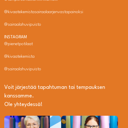
@kivaatekemistasairaalaarjenvastapainoksi
@sairaalahuvipuisto
INSTAGRAM
@pienetpotilaat
@kivaatekemista
@sairaalahuvipuisto
Voit järjestää tapahtuman tai tempauksen
kanssamme.
Ole yhteydessä!