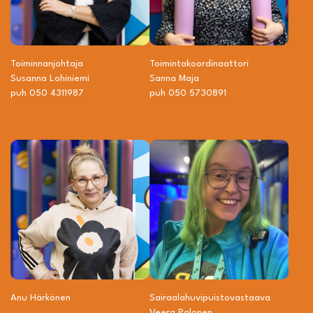
Toiminnanjohtaja
Toiminta­­koordinaattori
Susanna Lohiniemi
Sanna Maja
puh 050 4311987
puh 050 5730891
Anu Härkönen
Sairaalahuvipuisto­vastaava
Veera Palonen