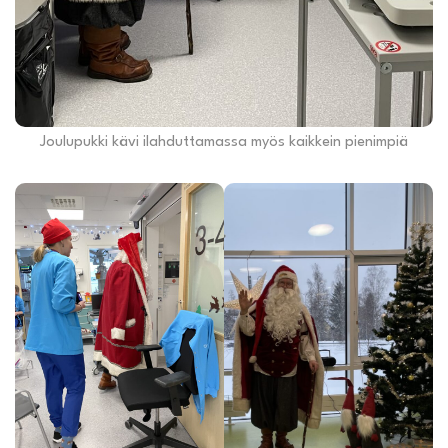
Joulupukki kävi ilahduttamassa myös kaikkein pienimpiä