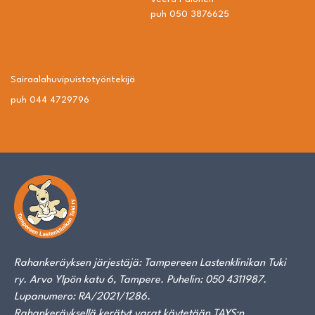
puh 050 3876625
Sairaalahuvipuisto­työntekijä
puh 044 4729796
Rahankeräyksen järjestäjä: Tampereen Lastenklinikan Tuki
ry. Arvo Ylpön katu 6, Tampere. Puhelin: 050 4311987.
Lupanumero: RA/2021/1286.
Rahankeräyksellä kerätyt varat käytetään TAYS:n