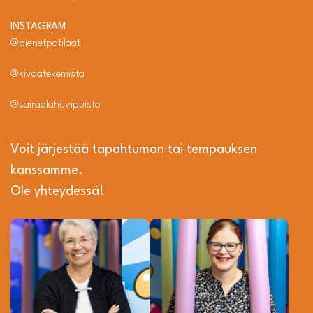
INSTAGRAM
@pienetpotilaat
@kivaatekemista
@sairaalahuvipuisto
Voit järjestää tapahtuman tai tempauksen
kanssamme.
Ole yhteydessä!