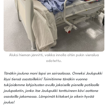
Aluksi hieman jännitti, vaikka innolla oltiin pukin vierailua
odotettu.
Tänäkin jouluna moni lapsi on sairaalassa. Onneksi Joulupukki
löysi tiensä osastoillekin! Toimitimme tänäkin vuonna
tukijoidemme lahjoitusten avulla jokaiselle pienelle potilaalle
joulupaketin, jonka itse Joulupukki tonttuineen kävi aattona
osastoilla jakamassa. Lämpimät kiitokset ja oikein hyvää
joulua!