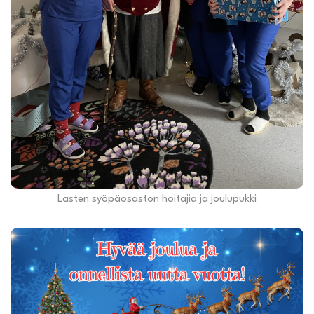
Lasten syöpäosaston hoitajia ja joulupukki