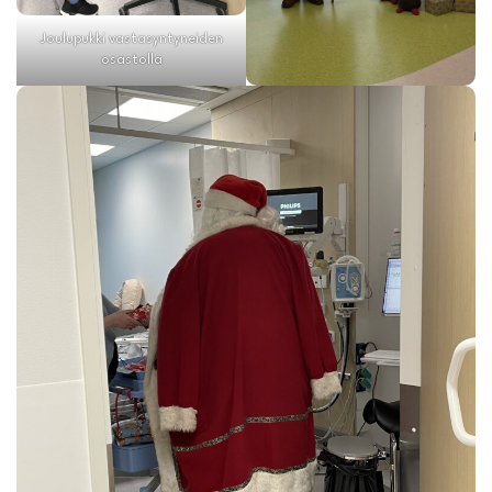
Joulupukki vastasyntyneiden
osastolla