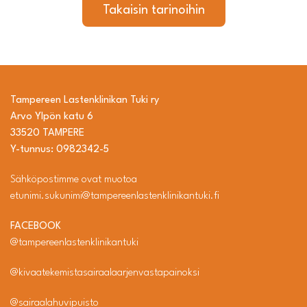
Takaisin tarinoihin
Tampereen Lastenklinikan Tuki ry
Arvo Ylpön katu 6
33520 TAMPERE
Y-tunnus: 0982342-5
Sähköpostimme ovat muotoa
etunimi.sukunimi@tampereenlastenklinikantuki.fi
FACEBOOK
@tampereenlastenklinikantuki
@kivaatekemistasairaalaarjenvastapainoksi
@sairaalahuvipuisto