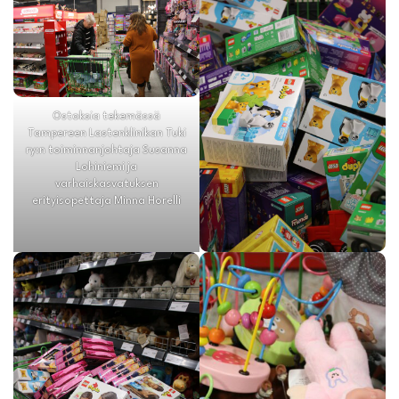
Ostoksia tekemässä
Tampereen Lastenklinikan Tuki
ry:n toiminnanjohtaja Susanna
Lohiniemi ja
varhaiskasvatuksen
erityisopettaja Minna Horelli