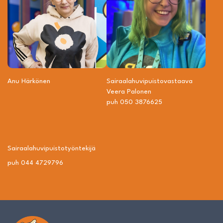
Anu Härkönen
Sairaalahuvipuisto­vastaava
Veera Palonen
puh 050 3876625
Sairaalahuvipuisto­työntekijä
puh 044 4729796