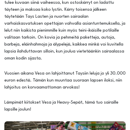
tulee kuvaan siinä vaiheessa, kun ostoskärryt on ladattu
täyteen ja maksaa koko lystin. Kärry toisensa jälkeen
täytetään Tays Lasten ja nuorten sairaalan
varhaiskasvatuksen opettajan vahvalla asiantuntemuksella, ja
lelut niin kaikista pienimmille kuin myös teini-ikäisille potilaille
valitaan tarkoin. On kovia ja pehmeitä paketteja, autoja,
barbeja, eläinhahmoja ja älypelejä, kaikkea minkä voi kuvitella
lapsia ilahduttavan silloin, kun joulua vietetäänkin sairaalassa
oman kodin sijasta.
Vuosien aikana Vesa on lahjoittanut Taysiin leluja jo yli 30.000
euron edestä. Tämän kun muuntaa suoraan lapsen iloksi, niin
lahjoitus on korvaamattoman arvokas!
Lämpimät kiitokset Vesa ja Heavy-Sepät, tämä tuo sairaille
lapsille joulun!