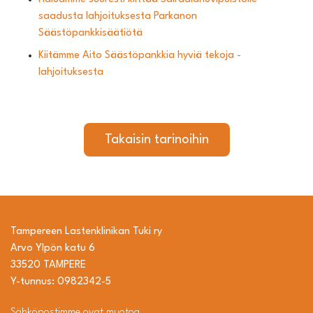
saadusta lahjoituksesta Parkanon
Säästöpankkisäätiötä
Kiitämme Aito Säästöpankkia hyviä tekoja -
lahjoituksesta
Takaisin tarinoihin
Tampereen Lastenklinikan Tuki ry
Arvo Ylpön katu 6
33520 TAMPERE
Y-tunnus: 0982342-5
Sähköpostimme ovat muotoa