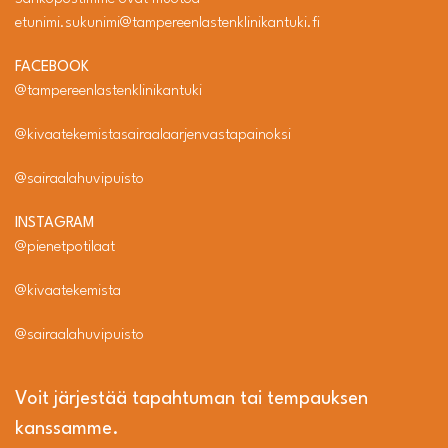
etunimi.sukunimi@tampereenlastenklinikantuki.fi
FACEBOOK
@tampereenlastenklinikantuki
@kivaatekemistasairaalaarjenvastapainoksi
@sairaalahuvipuisto
INSTAGRAM
@pienetpotilaat
@kivaatekemista
@sairaalahuvipuisto
Voit järjestää tapahtuman tai tempauksen
kanssamme.