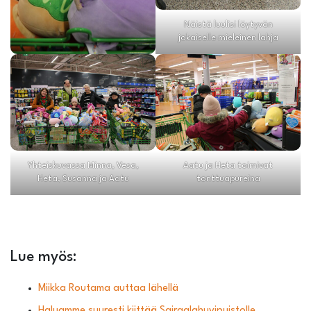
Näistä luulisi löytyvän
jokaiselle mieleinen lahja
Yhteiskuvassa Minna, Vesa,
Aatu ja Heta toimivat
Heta, Susanna ja Aatu
tonttuapureina
Lue myös:
Miikka Routama auttaa lähellä
Haluamme suuresti kiittää Sairaalahuvipuistolle