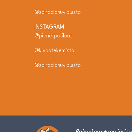
@sairaalahuvipuisto
INSTAGRAM
@pienetpotilaat
@kivaatekemista
@sairaalahuvipuisto
Rahankeräyksen järjest