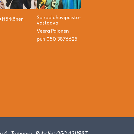
Sairaalahuvipuisto­
u Härkönen
vastaava
Veera Palonen
puh 050 3876625
u 6, Tampere. Puhelin: 050 4311987.