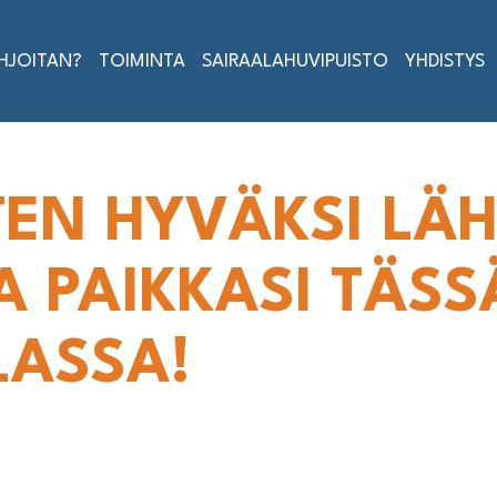
AHJOITAN?
TOIMINTA
SAIRAALAHUVIPUISTO
YHDISTYS
EN HYVÄKSI LÄ
A PAIKKASI TÄSS
LASSA!