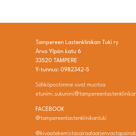
Tampereen Lastenklinikan Tuki ry
Arvo Ylpön katu 6
33520 TAMPERE
Y-tunnus: 0982342-5
Sähköpostimme ovat muotoa
etunimi.sukunimi@tampereenlastenklinikant
FACEBOOK
@tampereenlastenklinikantuki
@kivaatekemistasairaalaarjenvastapainok