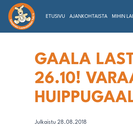
Siirry
sisältöön
ETUSIVU
AJANKOHTAISTA
MIHIN L
GAALA LAST
26.10! VARA
HUIPPUGAA
Julkaistu 28.08.2018