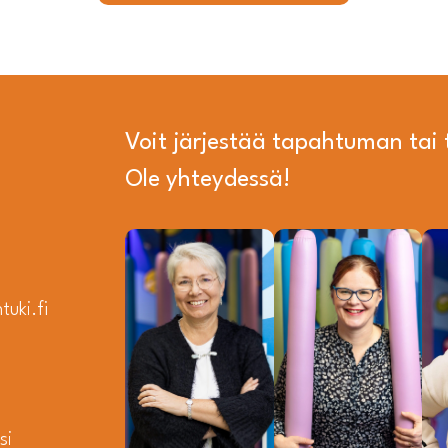
Voit järjestää tapahtuman ta
Ole yhteydessä!
uki.fi
si