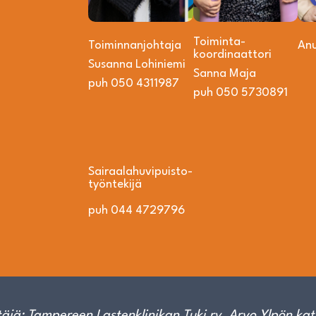
Toiminta­­
Toiminnanjohtaja
An
koordinaattori
Susanna Lohiniemi
Sanna Maja
puh 050 4311987
puh 050 5730891
Sairaalahuvipuisto­
työntekijä
puh 044 4729796
äjä: Tampereen Lastenklinikan Tuki ry. Arvo Ylpön kat