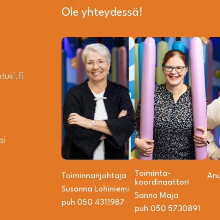
Ole yhteydessä!
uki.fi
si
Toiminta­­
Toiminnanjohtaja
An
koordinaattori
Susanna Lohiniemi
Sanna Maja
puh 050 4311987
puh 050 5730891