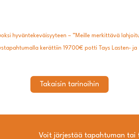
uoksi hyväntekeväisyyteen – ”Meille merkittävä lahjoit
apahtumalla kerättiin 19700€ potti Tays Lasten- ja n
Takaisin tarinoihin
Voit järjestää tapahtuman ta