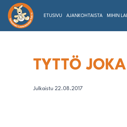
Siirry
sisältöön
ETUSIVU
AJANKOHTAISTA
MIHIN L
TYTTÖ JOKA
Julkaistu 22.08.2017