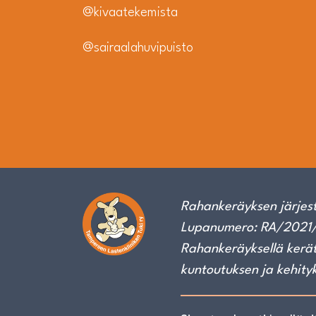
@kivaatekemista
@sairaalahuvipuisto
Rahankeräyksen järjest
Lupanumero: RA/2021/
Rahankeräyksellä kerät
kuntoutuksen ja kehity