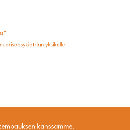
us”
uorisopsykiatrian yksikölle
i tempauksen kanssamme.