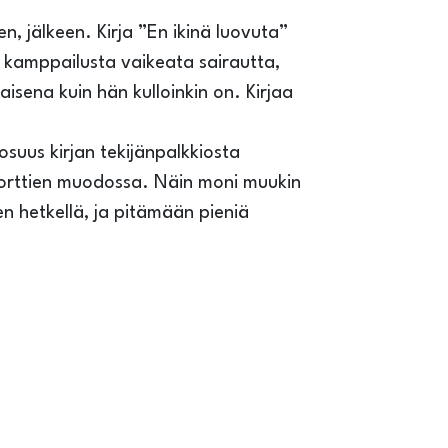
sen, jälkeen. Kirja ”En ikinä luovuta”
ön kamppailusta vaikeata sairautta,
aisena kuin hän kulloinkin on. Kirjaa
osuus kirjan tekijänpalkkiosta
akorttien muodossa. Näin moni muukin
n hetkellä, ja pitämään pieniä