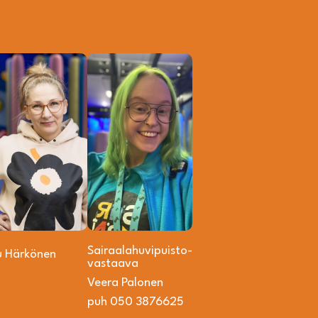
Sairaalahuvipuisto­
u Härkönen
vastaava
Veera Palonen
puh 050 3876625