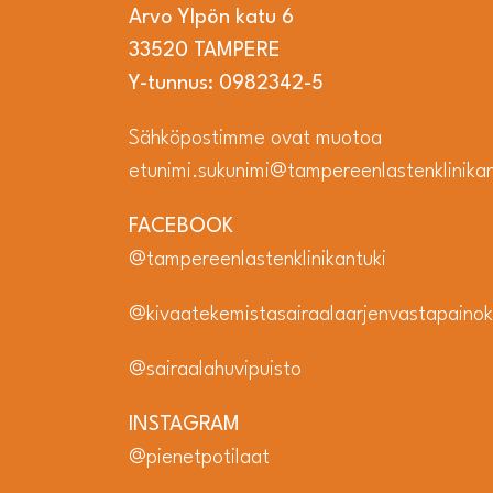
Arvo Ylpön katu 6
33520 TAMPERE
Y-tunnus: 0982342-5
Sähköpostimme ovat muotoa
etunimi.sukunimi@tampereenlastenklinikant
FACEBOOK
@tampereenlastenklinikantuki
@kivaatekemistasairaalaarjenvastapainok
@sairaalahuvipuisto
INSTAGRAM
@pienetpotilaat