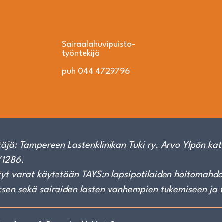
Sairaalahuvipuisto­
työntekijä
puh 044 4729796
äjä: Tampereen Lastenklinikan Tuki ry. Arvo Ylpön kat
1286.
yt varat käytetään TAYS:n lapsipotilaiden hoitomahdoll
ksen sekä sairaiden lasten vanhempien tukemiseen ja 