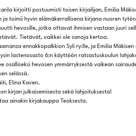
rila kirjoitti postuumisti toisen kirjailijan, Emilia Mäki
in ja toimii hyvin elämäkerrallisena kirjana nuoren tyt
utti hevosille, jotka ottavat ihmisen vastaan juuri sell
ietävät. Tietävät, vaikkei ole sanoja kertoa.
saamansa ennakkopalkkion Syli ry:lle, ja Emilia Mäkisen 
Taysin lastenosasto 6:n käyttöön ratsastuskoulun lahj
ee osalliseksi hevosen ymmärryksestä vaikean sairaude
sen selässä.
ti, Elina Kaven.
n kirjan julkaisemisesta sekä lahjoituksesta!
 ostaa ainakin kirjakauppa Teoksesta.