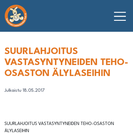
Siirry
sisältöön
SUURLAHJOITUS
VASTASYNTYNEIDEN TEHO-
OSASTON ÄLYLASEIHIN
Julkaistu 18.05.2017
SUURLAHJOITUS VASTASYNTYNEIDEN TEHO-OSASTON
ÄLYLASEIHIN