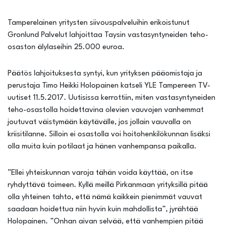
Tamperelainen yritysten siivouspalveluihin erikoistunut
Gronlund Palvelut lahjoittaa Taysin vastasyntyneiden teho-
osaston älylaseihin 25.000 euroa.
Päätös lahjoituksesta syntyi, kun yrityksen pääomistaja ja
perustaja Timo Heikki Holopainen katseli YLE Tampereen TV-
uutiset 11.5.2017. Uutisissa kerrottiin, miten vastasyntyneiden
teho-osastolla hoidettavina olevien vauvojen vanhemmat
joutuvat väistymään käytävälle, jos jollain vauvalla on
kriisitilanne. Silloin ei osastolla voi hoitohenkilökunnan lisäksi
olla muita kuin potilaat ja hänen vanhempansa paikalla.
”Ellei yhteiskunnan varoja tähän voida käyttää, on itse
ryhdyttävä toimeen. Kyllä meillä Pirkanmaan yrityksillä pitää
olla yhteinen tahto, että nämä kaikkein pienimmät vauvat
saadaan hoidettua niin hyvin kuin mahdollista”, jyrähtää
Holopainen. ”Onhan aivan selvää, että vanhempien pitää