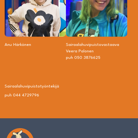
Anu Härkönen
Sairaalahuvipuisto­vastaava
Veera Palonen
puh 050 3876625
Sairaalahuvipuisto­työntekijä
puh 044 4729796