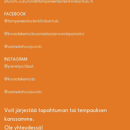
etunimi.sukunimi@tampereenlastenklinikantuki.fi
FACEBOOK
@tampereenlastenklinikantuki
@kivaatekemistasairaalaarjenvastapainoksi
@sairaalahuvipuisto
INSTAGRAM
@pienetpotilaat
@kivaatekemista
@sairaalahuvipuisto
Voit järjestää tapahtuman tai tempauksen
kanssamme.
Ole yhteydessä!