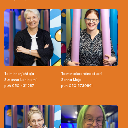
Toiminnanjohtaja
Toiminta­­koordinaattori
Susanna Lohiniemi
Sanna Maja
puh 050 4311987
puh 050 5730891