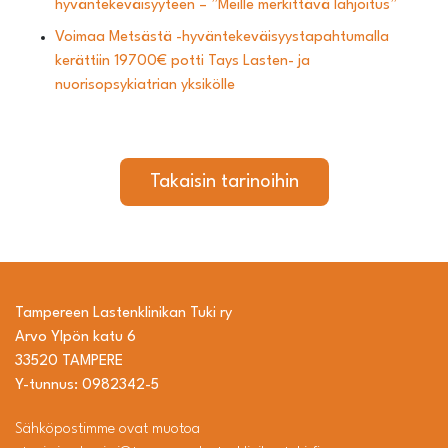
hyväntekeväisyyteen – ”Meille merkittävä lahjoitus”
Voimaa Metsästä -hyväntekeväisyystapahtumalla
kerättiin 19700€ potti Tays Lasten- ja
nuorisopsykiatrian yksikölle
Takaisin tarinoihin
Tampereen Lastenklinikan Tuki ry
Arvo Ylpön katu 6
33520 TAMPERE
Y-tunnus: 0982342-5
Sähköpostimme ovat muotoa