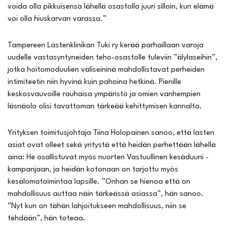
voida olla pikkuisensa lähellä osastolla juuri silloin, kun elämä
voi olla hiuskarvan varassa.”
Tampereen Lastenklinikan Tuki ry kerää parhaillaan varoja
uudelle vastasyntyneiden teho-osastolle tuleviin ”älylaseihin”,
jotka hoitomoduulien väliseininä mahdollistavat perheiden
intimiteetin niin hyvinä kuin pahoina hetkinä. Pienille
keskosvauvoille rauhaisa ympäristö ja omien vanhempien
läsnäolo olisi tavattoman tärkeää kehittymisen kannalta.
Yrityksen toimitusjohtaja Tiina Holopainen sanoo, että lasten
asiat ovat olleet sekä yritystä että heidän perhettään lähellä
aina: He osallistuvat myös nuorten Vastuullinen kesäduuni -
kampanjaan, ja heidän kotonaan on tarjottu myös
kesälomatoimintaa lapsille. ”Onhan se hienoa että on
mahdollisuus auttaa näin tärkeässä asiassa”, hän sanoo.
”Nyt kun on tähän lahjoitukseen mahdollisuus, niin se
tehdään”, hän toteaa.