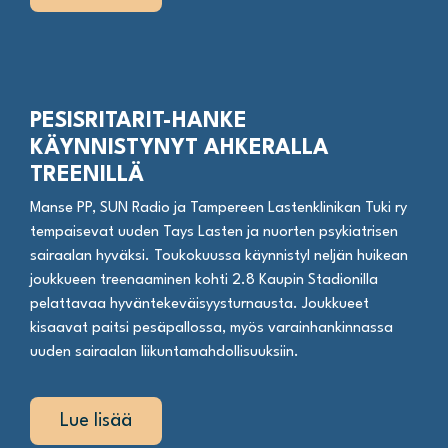
PESISRITARIT-HANKE
KÄYNNISTYNYT AHKERALLA
TREENILLÄ
Manse PP, SUN Radio ja Tampereen Lastenklinikan Tuki ry
tempaisevat uuden Tays Lasten ja nuorten psykiatrisen
sairaalan hyväksi. Toukokuussa käynnistyI neljän huikean
joukkueen treenaaminen kohti 2.8 Kaupin Stadionilla
pelattavaa hyväntekeväisyysturnausta. Joukkueet
kisaavat paitsi pesäpallossa, myös varainhankinnassa
uuden sairaalan liikuntamahdollisuuksiin.
Lue lisää