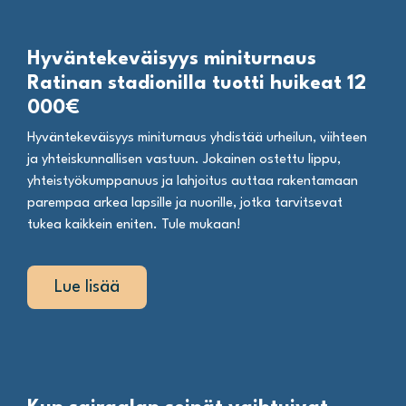
Hyväntekeväisyys miniturnaus
Ratinan stadionilla tuotti huikeat 12
000€
Hyväntekeväisyys miniturnaus yhdistää urheilun, viihteen
ja yhteiskunnallisen vastuun. Jokainen ostettu lippu,
yhteistyökumppanuus ja lahjoitus auttaa rakentamaan
parempaa arkea lapsille ja nuorille, jotka tarvitsevat
tukea kaikkein eniten. Tule mukaan!
Lue lisää