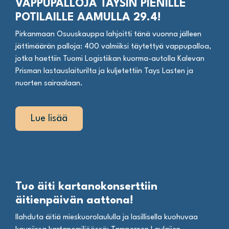
VAPPUPALLOJA TAYSIN PIENILLE
POTILAILLE AAMULLA 29.4!
Pirkanmaan Osuuskauppa lahjoitti tänä vuonna jälleen
jättimäärän palloja: 400 valmiiksi täytettyä vappupalloa,
jotka haettiin Tuomi Logistiikan kuorma-autolla Kalevan
Prisman lastauslaiturilta ja kuljetettiin Tays Lasten ja
nuorten sairaalaan.
Lue lisää
Tuo äiti kartanokonserttiin
äitienpäivän aattona!
Ilahduta äitiä mieskuorolaululla ja lasillisella kuohuvaa