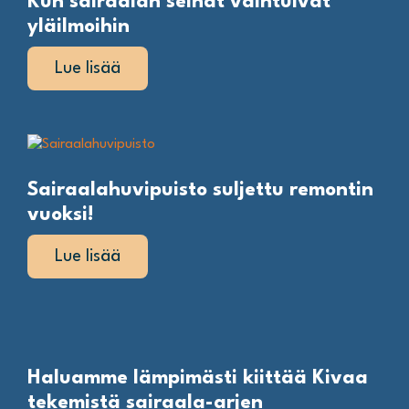
Kun sairaalan seinät vaihtuivat
yläilmoihin
Lue lisää
Sairaalahuvipuisto suljettu remontin
vuoksi!
Lue lisää
Haluamme lämpimästi kiittää Kivaa
tekemistä sairaala-arjen