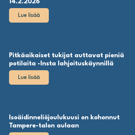
14.2.2026
Lue lisää
Pitkäaikaiset tukijat auttavat pieniä
potilaita -Insta lahjoituskäynnillä
Lue lisää
Isoäidinneliöjoulukuusi on kohonnut
Tampere-talon aulaan