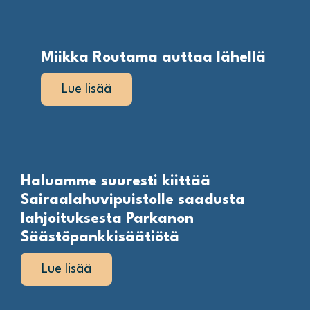
Miikka Routama auttaa lähellä
Lue lisää
Haluamme suuresti kiittää
Sairaalahuvipuistolle saadusta
lahjoituksesta Parkanon
Säästöpankkisäätiötä
Lue lisää