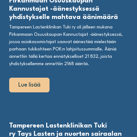
Pirkanmaan Osuuskaupan
Kannustajat -äänestyksessä
yhdistykselle mahtava äänimäärä
Tampereen Lastenklinikan Tuki ry oli jälleen mukana
Pirkanmaan Osuuskaupan Kannustajat -äänestyksessä,
jossa asiakasomistajat saavat äänestää mielestään
parhaan tukikohteen POK:n lahjoitussummalle. Ääniä
annettiin tällä kertaa ennätykselliset 21 832, joista
yhdistyksellemme annettiin 2168 ääntä.
Lue lisää
Tampereen Lastenklinikan Tuki
ry Tays Lasten ja nuorten sairaalan