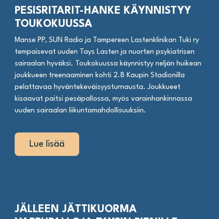
PESISRITARIT-HANKE KÄYNNISTYY
TOUKOKUUSSA
Manse PP, SUN Radio ja Tampereen Lastenklinikan Tuki ry
tempaisevat uuden Tays Lasten ja nuorten psykiatrisen
sairaalan hyväksi. Toukokuussa käynnistyy neljän huikean
joukkueen treenaaminen kohti 2.8 Kaupin Stadionilla
pelattavaa hyväntekeväisyysturnausta. Joukkueet
kisaavat paitsi pesäpallossa, myös varainhankinnassa
uuden sairaalan liikuntamahdollisuuksiin.
Lue lisää
JÄLLEEN JÄTTIKUORMA