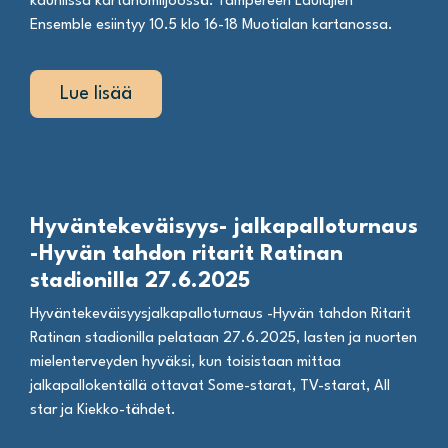
kauniissa kartanomiljöössä: Tampereen Laulajien
Ensemble esiintyy 10.5 klo 16-18 Muotialan kartanossa.
Lue lisää
Hyväntekeväisyys- jalkapalloturnaus
-Hyvän tahdon ritarit Ratinan
stadionilla 27.6.2025
Hyväntekeväisyysjalkapalloturnaus -Hyvän tahdon Ritarit
Ratinan stadionilla pelataan 27.6.2025, lasten ja nuorten
mielenterveyden hyväksi, kun toisistaan mittaa
jalkapallokentällä ottavat Some-starat, TV-starat, All
star ja Kiekko-tähdet.