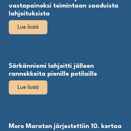
vastapainoksi toimintaan saaduista
lahjoituksista
Lue lisää
Särkänniemi lahjoitti jälleen
rannekkeita pienille potilaille
Lue lisää
Moro Maraton järjestettiin 10. kertaa