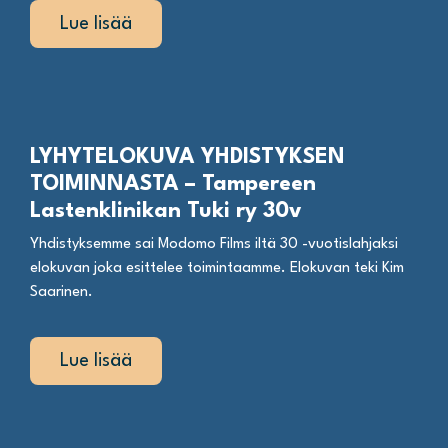
Lue lisää
LYHYTELOKUVA YHDISTYKSEN
TOIMINNASTA – Tampereen
Lastenklinikan Tuki ry 30v
Yhdistyksemme sai Modomo Films iltä 30 -vuotislahjaksi
elokuvan joka esittelee toimintaamme. Elokuvan teki Kim
Saarinen.
Lue lisää