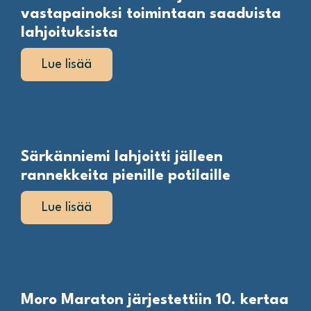
vastapainoksi toimintaan saaduista
lahjoituksista
Lue lisää
Särkänniemi lahjoitti jälleen
rannekkeita pienille potilaille
Lue lisää
Moro Maraton järjestettiin 10. kertaa