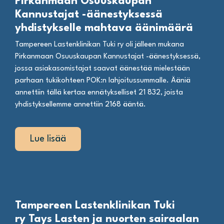
Pirkanmaan Osuuskaupan
Kannustajat -äänestyksessä
yhdistykselle mahtava äänimäärä
Tampereen Lastenklinikan Tuki ry oli jälleen mukana
Pirkanmaan Osuuskaupan Kannustajat -äänestyksessä,
jossa asiakasomistajat saavat äänestää mielestään
parhaan tukikohteen POK:n lahjoitussummalle. Ääniä
annettiin tällä kertaa ennätykselliset 21 832, joista
yhdistyksellemme annettiin 2168 ääntä.
Lue lisää
Tampereen Lastenklinikan Tuki
ry Tays Lasten ja nuorten sairaalan