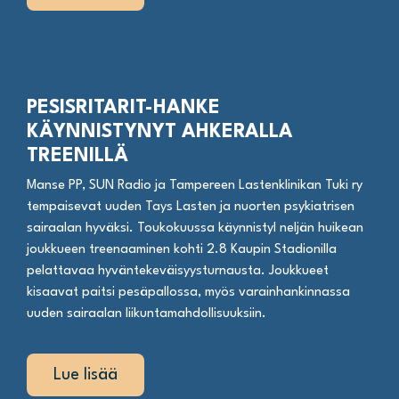
PESISRITARIT-HANKE
KÄYNNISTYNYT AHKERALLA
TREENILLÄ
Manse PP, SUN Radio ja Tampereen Lastenklinikan Tuki ry
tempaisevat uuden Tays Lasten ja nuorten psykiatrisen
sairaalan hyväksi. Toukokuussa käynnistyI neljän huikean
joukkueen treenaaminen kohti 2.8 Kaupin Stadionilla
pelattavaa hyväntekeväisyysturnausta. Joukkueet
kisaavat paitsi pesäpallossa, myös varainhankinnassa
uuden sairaalan liikuntamahdollisuuksiin.
Lue lisää