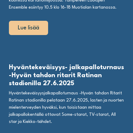
kauniissa kartanomiljöössä: Tampereen Laulajien
Ensemble esiintyy 10.5 klo 16-18 Muotialan kartanossa.
Lue lisää
Hyväntekeväisyys- jalkapalloturnaus
-Hyvän tahdon ritarit Ratinan
stadionilla 27.6.2025
Hyväntekeväisyysjalkapalloturnaus -Hyvän tahdon Ritarit
Ratinan stadionilla pelataan 27.6.2025, lasten ja nuorten
mielenterveyden hyväksi, kun toisistaan mittaa
jalkapallokentällä ottavat Some-starat, TV-starat, All
star ja Kiekko-tähdet.