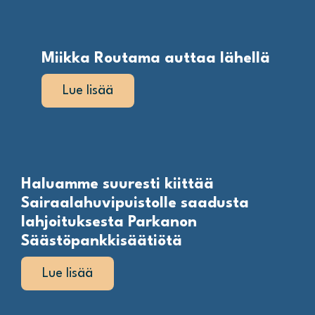
Miikka Routama auttaa lähellä
Lue lisää
Haluamme suuresti kiittää
Sairaalahuvipuistolle saadusta
lahjoituksesta Parkanon
Säästöpankkisäätiötä
Lue lisää