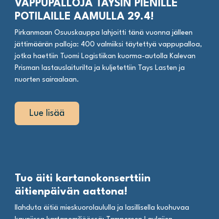
VAPPUPALLOJA TAYSIN PIENILLE
POTILAILLE AAMULLA 29.4!
Pirkanmaan Osuuskauppa lahjoitti tänä vuonna jälleen
jättimäärän palloja: 400 valmiiksi täytettyä vappupalloa,
jotka haettiin Tuomi Logistiikan kuorma-autolla Kalevan
Prisman lastauslaiturilta ja kuljetettiin Tays Lasten ja
nuorten sairaalaan.
Lue lisää
Tuo äiti kartanokonserttiin
äitienpäivän aattona!
Ilahduta äitiä mieskuorolaululla ja lasillisella kuohuvaa