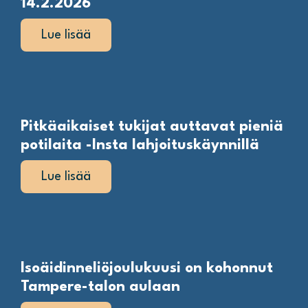
14.2.2026
Lue lisää
Pitkäaikaiset tukijat auttavat pieniä
potilaita -Insta lahjoituskäynnillä
Lue lisää
Isoäidinneliöjoulukuusi on kohonnut
Tampere-talon aulaan