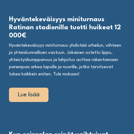
Hyväntekeväisyys miniturnaus
Ratinan stadionilla tuotti huikeat 12
000€
Hyväntekeväisyys miniturnaus yhdistää urheilun, viihteen
ja yhteiskunnallisen vastuun. Jokainen ostettu lippu,
yhteistyökumppanuus ja lahjoitus auttaa rakentamaan
parempaa arkea lapsille ja nuorille, jotka tarvitsevat
tukea kaikkein eniten. Tule mukaan!
Lue lisää