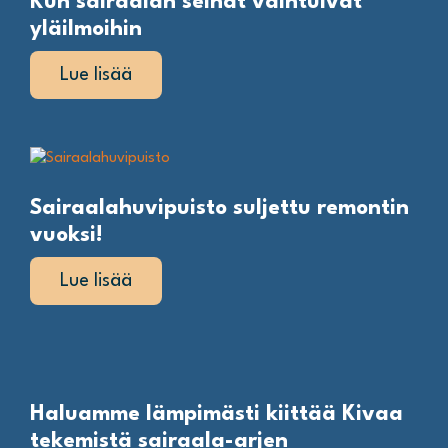
Kun sairaalan seinät vaihtuivat
yläilmoihin
Lue lisää
Sairaalahuvipuisto suljettu remontin
vuoksi!
Lue lisää
Haluamme lämpimästi kiittää Kivaa
tekemistä sairaala-arjen