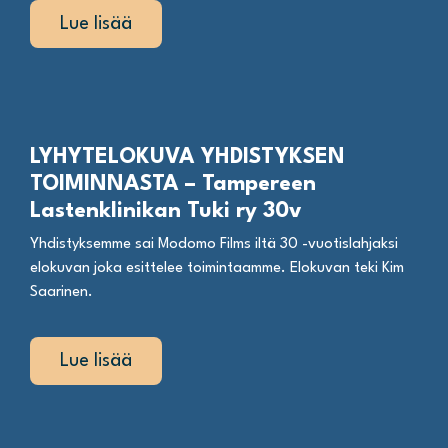
Lue lisää
LYHYTELOKUVA YHDISTYKSEN
TOIMINNASTA – Tampereen
Lastenklinikan Tuki ry 30v
Yhdistyksemme sai Modomo Films iltä 30 -vuotislahjaksi
elokuvan joka esittelee toimintaamme. Elokuvan teki Kim
Saarinen.
Lue lisää